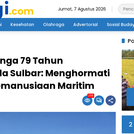
Jumat, 7 Agustus 2026
i
Kesehatan
Olahraga
Advertorial
Sosial Buda
Po
nga 79 Tahun
a Sulbar: Menghormati
emanusiaan Maritim
255
2