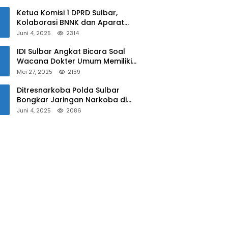
Sulbar
Ketua Komisi 1 DPRD Sulbar,
Kolaborasi BNNK dan Aparat
Kepolisian Tekan Penyalahgunaan
Juni 4, 2025
2314
Narkoba di Kalangan Pelajar
IDI Sulbar Angkat Bicara Soal
Wacana Dokter Umum Memiliki
Kewenangan Operasi Caesar
Mei 27, 2025
2159
Ditresnarkoba Polda Sulbar
Bongkar Jaringan Narkoba di
Mamuju, Dua Pria Ditangkap! Jejak
Juni 4, 2025
2086
Bandar Masih Diburu