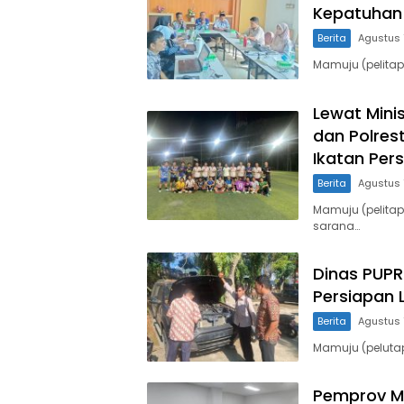
Kepatuhan 
Berita
Agustus 
Mamuju (pelita
Lewat Mini
dan Polres
Ikatan Per
Berita
Agustus 
Mamuju (pelita
sarana…
Dinas PUPR 
Persiapan
Berita
Agustus 
Mamuju (peluta
Pemprov Mu