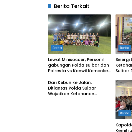
Berita Terkait
Berita
Berita
Lewat Minisoccer, Personil
Sinergi
gabungan Polda sulbar dan
Ketaha
Polresta vs Kanwil Kemenkeu
Sulbar
Sulbar Eratkan Ikatan
Cetak S
Persaudaraan
Kekeri
Dari Kebun ke Jalan,
Ditlantas Polda Sulbar
Wujudkan Ketahanan
Pangan Lewat Aksi Berbagi
untuk Masyarakat
Berita
Kapold
Kemitra