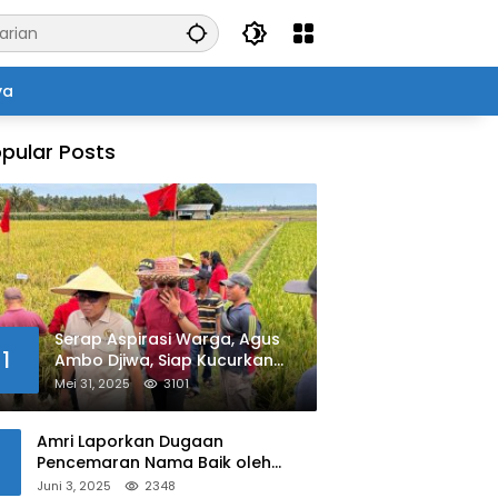
ya
pular Posts
Serap Aspirasi Warga, Agus
1
Ambo Djiwa, Siap Kucurkan
Bantuan Pertanian di Kalukku
Mei 31, 2025
3101
Amri Laporkan Dugaan
Pencemaran Nama Baik oleh
Oknum Polisi ke Propam Polda
Juni 3, 2025
2348