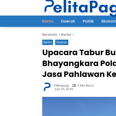
Langsung
ke
konten
Berita
Daerah
Politik
Ekonom
Beranda
Berita
Berita
Daerah
Upacara Tabur Bu
Bhayangkara Pold
Jasa Pahlawan K
Pelitapagi
2 Min Baca
Juni 23, 2025