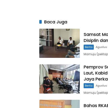
Baca Juga
Samsat Mam
Disiplin da
Berita
Agustus 
Mamuju (pelitap
Pemprov Su
Laut, Kabi
Jaya Perk
Berita
Agustus 
Mamuju (pelitap
Bahas RKAB