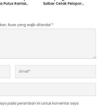
a Putus Rantai
Sulbar Cetak Pelopor
Penularan TBC
Keselamatan Jalan Raya
kan.
Ruas yang wajib ditandai
*
saya pada peramban ini untuk komentar saya