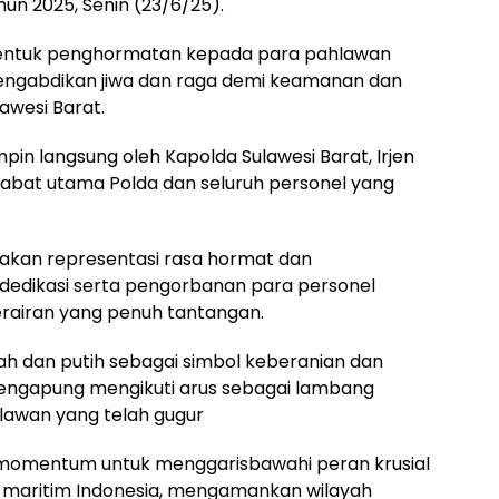
n 2025, Senin (23/6/25).
 bentuk penghormatan kepada para pahlawan
engabdikan jiwa dan raga demi keamanan dan
awesi Barat.
in langsung oleh Kapolda Sulawesi Barat, Irjen
pejabat utama Polda dan seluruh personel yang
pakan representasi rasa hormat dan
edikasi serta pengorbanan para personel
perairan yang penuh tantangan.
h dan putih sebagai simbol keberanian dan
mengapung mengikuti arus sebagai lambang
lawan yang telah gugur
adi momentum untuk menggarisbawahi peran krusial
 maritim Indonesia, mengamankan wilayah