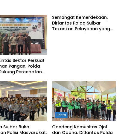
Semangat Kemerdekaan,
Dirlantas Polda Sulbar
Tekankan Pelayanan yang
Lebih Humanis dan
Menyentuh Hati
 Lintas Sektor Perkuat
nan Pangan, Polda
 Dukung Percepatan
awah dan Mitigasi
ngan
Berita
a Sulbar Buka
Gandeng Komunitas Ojol
an Polisi‑Masyarakat:
dan Opang, Ditlantas Polda