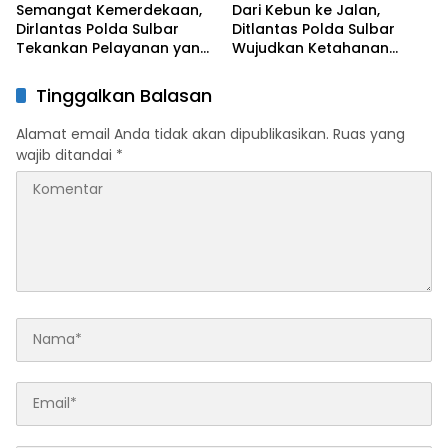
Ikatan Persaudaraan
Sawah dan Mitigasi
Semangat Kemerdekaan,
Dari Kebun ke Jalan,
Kekeringan
Dirlantas Polda Sulbar
Ditlantas Polda Sulbar
Tekankan Pelayanan yang
Wujudkan Ketahanan
Lebih Humanis dan
Pangan Lewat Aksi Berbagi
Menyentuh Hati
untuk Masyarakat
Tinggalkan Balasan
Alamat email Anda tidak akan dipublikasikan.
Ruas yang
wajib ditandai
*