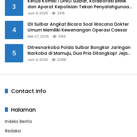
Ketua Komisi 1 DPRD Sulbar, Kolaborasi BNNK
3
dan Aparat Kepolisian Tekan Penyalahgunaan
Narkoba di Kalangan Pelajar
Juni 4, 2025
2315
IDI Sulbar Angkat Bicara Soal Wacana Dokter
4
Umum Memiliki Kewenangan Operasi Caesar
Mei 27, 2025
2159
Ditresnarkoba Polda Sulbar Bongkar Jaringan
5
Narkoba di Mamuju, Dua Pria Ditangkap! Jejak
Bandar Masih Diburu
Juni 4, 2025
2088
Contact Info
Halaman
Indeks Berita
Redaksi