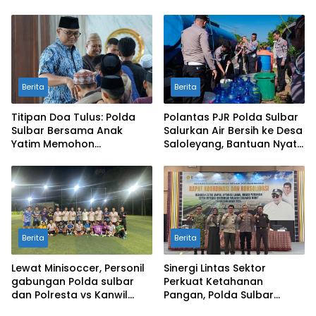
Berita
Berita
Titipan Doa Tulus: Polda
Polantas PJR Polda Sulbar
Sulbar Bersama Anak
Salurkan Air Bersih ke Desa
Yatim Memohon
Saloleyang, Bantuan Nyata
Keberkahan Keamanan
di Tengah Musim Kemarau
Negeri
Berita
Berita
Lewat Minisoccer, Personil
Sinergi Lintas Sektor
gabungan Polda sulbar
Perkuat Ketahanan
dan Polresta vs Kanwil
Pangan, Polda Sulbar
Kemenkeu Sulbar Eratkan
Dukung Percepatan Cetak