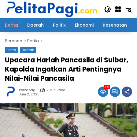
Langsung
ke
konten
Berita
Daerah
Politik
Ekonomi
Kesehatan
Beranda
Berita
Berita
Daerah
Upacara Harlah Pancasila di Sulbar,
Kapolda Ingatkan Arti Pentingnya
Nilai-Nilai Pancasila
310
Pelitapagi
2 Min Baca
Juni 2, 2025