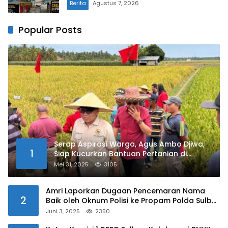
Berita
Agustus 7, 2026
Popular Posts
Serap Aspirasi Warga, Agus Ambo Djiwa,
1
Siap Kucurkan Bantuan Pertanian di
Kalukku
Mei 31, 2025
3105
Amri Laporkan Dugaan Pencemaran Nama
2
Baik oleh Oknum Polisi ke Propam Polda Sulbar
Juni 3, 2025
2350