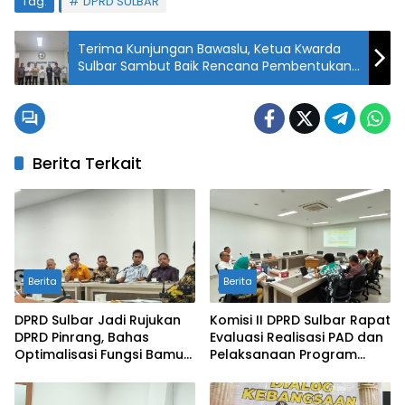
Tag:
DPRD SULBAR
Terima Kunjungan Bawaslu, Ketua Kwarda
Sulbar Sambut Baik Rencana Pembentukan
Saka Adhyasta Pemilu
Berita Terkait
Berita
Berita
DPRD Sulbar Jadi Rujukan
Komisi II DPRD Sulbar Rapat
DPRD Pinrang, Bahas
Evaluasi Realisasi PAD dan
Optimalisasi Fungsi Bamus
Pelaksanaan Program
dalam Penyusunan
APBD 2026 dengan OPD
Agenda Dewan
Mitra Kerja