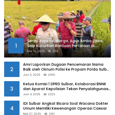
Serap Aspirasi Warga, Agus Ambo Djiwa,
1
Siap Kucurkan Bantuan Pertanian di
Kalukku
Mei 31, 2025
3114
Amri Laporkan Dugaan Pencemaran Nama
2
Baik oleh Oknum Polisi ke Propam Polda Sulbar
Juni 3, 2025
2355
Ketua Komisi 1 DPRD Sulbar, Kolaborasi BNNK
3
dan Aparat Kepolisian Tekan Penyalahgunaan
Narkoba di Kalangan Pelajar
Juni 4, 2025
2323
IDI Sulbar Angkat Bicara Soal Wacana Dokter
4
Umum Memiliki Kewenangan Operasi Caesar
Mei 27, 2025
2161