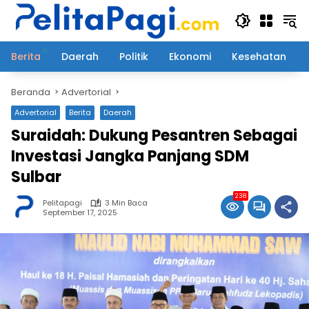
Langsung
ke
konten
Berita
Daerah
Politik
Ekonomi
Kesehatan
Beranda
Advertorial
Advertorial
Berita
Daerah
Suraidah: Dukung Pesantren Sebagai
Investasi Jangka Panjang SDM
Sulbar
238
Pelitapagi
3 Min Baca
September 17, 2025