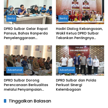
Berita
Berita
DPRD Sulbar Gelar Rapat
Hadiri Dialog Kebangsaan,
Pansus, Bahas Ranperda
Wakil Ketua DPRD Sulbar
Penyelenggaraan
Tekankan Pentingnya
Pemajuan Kebudayaan
Keberagaman untuk
Indonesia Emas
Advertorial
Advertorial
DPRD Sulbar Dorong
DPRD Sulbar dan Polda
Perencanaan Berkualitas
Perkuat Sinergi
melalui Penyampaian
Kelembagaan
Pokok Pikiran 2027
Tinggalkan Balasan