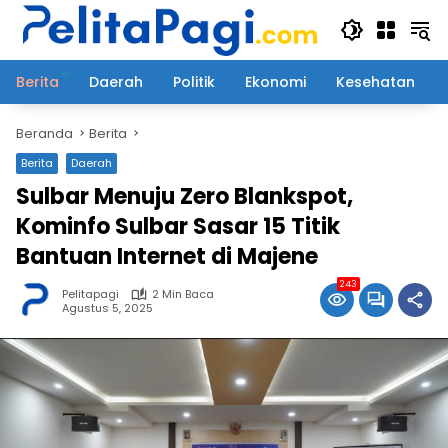
Langsung
ke
konten
Berita
Daerah
Politik
Ekonomi
Kesehatan
Beranda
Berita
Berita
Daerah
Sulbar Menuju Zero Blankspot,
Kominfo Sulbar Sasar 15 Titik
Bantuan Internet di Majene
243
Pelitapagi
2 Min Baca
Agustus 5, 2025