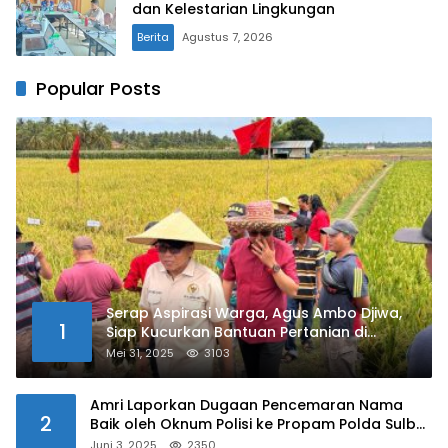
dan Kelestarian Lingkungan
Berita
Agustus 7, 2026
Popular Posts
Serap Aspirasi Warga, Agus Ambo Djiwa,
1
Siap Kucurkan Bantuan Pertanian di
Kalukku
Mei 31, 2025
3103
Amri Laporkan Dugaan Pencemaran Nama
2
Baik oleh Oknum Polisi ke Propam Polda Sulbar
Juni 3, 2025
2350