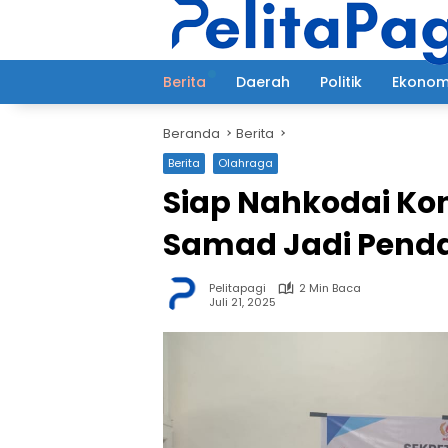
Langsung
ke
konten
Berita
Daerah
Politik
Ekonom
Beranda
Berita
Berita
Olahraga
Siap Nahkodai Kon
Samad Jadi Penda
Pelitapagi
2 Min Baca
Juli 21, 2025