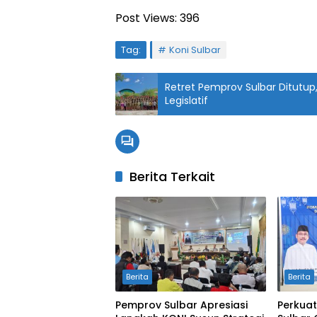
Post Views:
396
Tag:
Koni Sulbar
Retret Pemprov Sulbar Ditutup,
Legislatif
Berita Terkait
Berita
Berita
Pemprov Sulbar Apresiasi
Perkuat