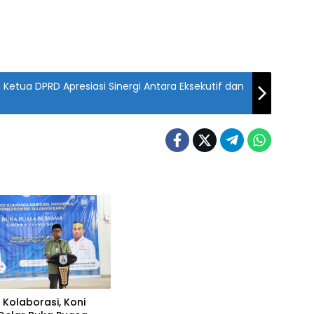
 Ketua DPRD Apresiasi Sinergi Antara Eksekutif dan
 Kolaborasi, Koni