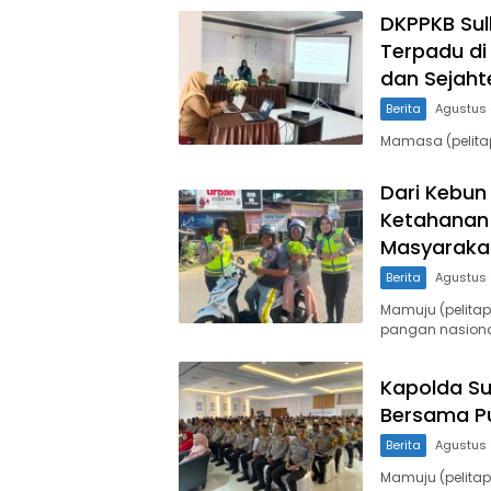
DKPPKB Sulb
Terpadu di
dan Sejah
Berita
Agustus 
Mamasa (pelitap
Dari Kebun
Ketahanan 
Masyaraka
Berita
Agustus 
Mamuju (pelit
pangan nasiona
Kapolda Su
Bersama P
Berita
Agustus 
Mamuju (pelitapa