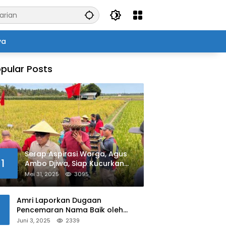
ya
pular Posts
Serap Aspirasi Warga, Agus
1
Ambo Djiwa, Siap Kucurkan
Bantuan Pertanian di Kalukku
Mei 31, 2025
3095
Amri Laporkan Dugaan
Pencemaran Nama Baik oleh
Oknum Polisi ke Propam Polda
Juni 3, 2025
2339