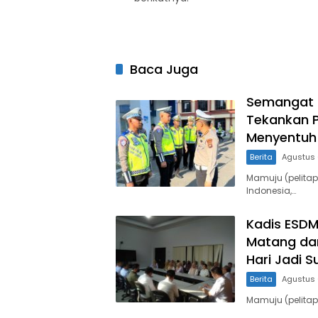
Baca Juga
Semangat K
Tekankan P
Menyentuh 
Berita
Agustus 
Mamuju (pelita
Indonesia,…
Kadis ESDM
Matang dan
Hari Jadi S
Berita
Agustus 
Mamuju (pelita