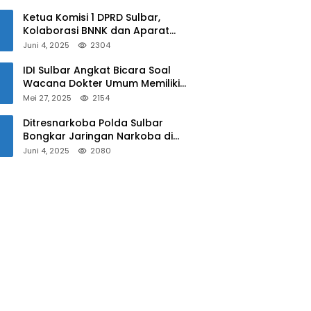
Sulbar
Ketua Komisi 1 DPRD Sulbar,
Kolaborasi BNNK dan Aparat
Kepolisian Tekan Penyalahgunaan
Juni 4, 2025
2304
Narkoba di Kalangan Pelajar
IDI Sulbar Angkat Bicara Soal
Wacana Dokter Umum Memiliki
Kewenangan Operasi Caesar
Mei 27, 2025
2154
Ditresnarkoba Polda Sulbar
Bongkar Jaringan Narkoba di
Mamuju, Dua Pria Ditangkap! Jejak
Juni 4, 2025
2080
Bandar Masih Diburu