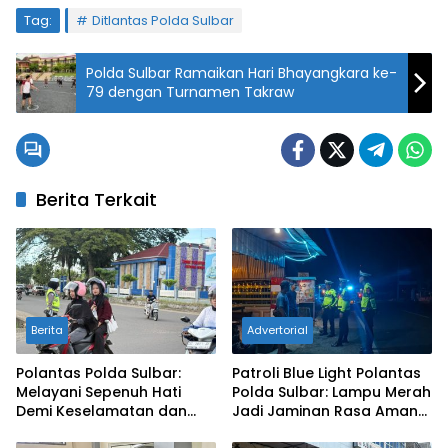
Tag:
Ditlantas Polda Sulbar
Polda Sulbar Ramaikan Hari Bhayangkara ke-
79 dengan Turnamen Takraw
Berita Terkait
Berita
Advertorial
Polantas Polda Sulbar:
Patroli Blue Light Polantas
Melayani Sepenuh Hati
Polda Sulbar: Lampu Merah
Demi Keselamatan dan
Jadi Jaminan Rasa Aman
Kenyamanan Berlalu Lintas
dan Nyaman Malam Hari di