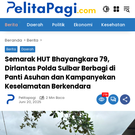
Langsung
ke
konten
Berita
Daerah
Politik
Ekonomi
Kesehatan
Beranda
Berita
Berita
Daerah
Semarak HUT Bhayangkara 79,
Dirlantas Polda Sulbar Berbagi di
Panti Asuhan dan Kampanyekan
Keselamatan Berkendara
258
Pelitapagi
2 Min Baca
Juni 20, 2025