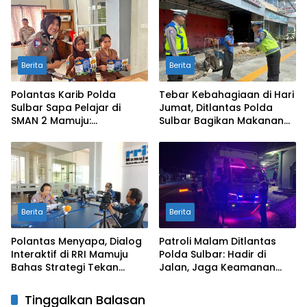
Mamuju
Berita
Berita
Polantas Karib Polda
Tebar Kebahagiaan di Hari
Sulbar Sapa Pelajar di
Jumat, Ditlantas Polda
SMAN 2 Mamuju:
Sulbar Bagikan Makanan
Pengenalan E‑Teguran dan
Gratis untuk Pejuang
Berbagi Helm Gratis
Jalanan
Berita
Berita
Polantas Menyapa, Dialog
Patroli Malam Ditlantas
Interaktif di RRI Mamuju
Polda Sulbar: Hadir di
Bahas Strategi Tekan
Jalan, Jaga Keamanan
Angka Kecelakaan di
dan Ketertiban yang
Sulbar
Kondusif
Tinggalkan Balasan