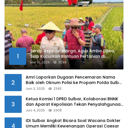
Serap Aspirasi Warga, Agus Ambo Djiwa,
1
Siap Kucurkan Bantuan Pertanian di
Kalukku
Mei 31, 2025
3098
Amri Laporkan Dugaan Pencemaran Nama
2
Baik oleh Oknum Polisi ke Propam Polda Sulbar
Juni 3, 2025
2343
Ketua Komisi 1 DPRD Sulbar, Kolaborasi BNNK
3
dan Aparat Kepolisian Tekan Penyalahgunaan
Narkoba di Kalangan Pelajar
Juni 4, 2025
2308
IDI Sulbar Angkat Bicara Soal Wacana Dokter
4
Umum Memiliki Kewenangan Operasi Caesar