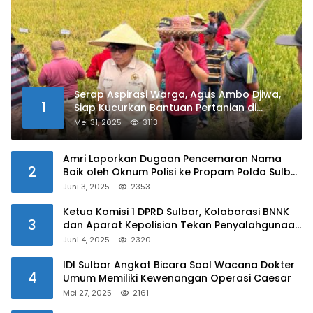
Serap Aspirasi Warga, Agus Ambo Djiwa,
1
Siap Kucurkan Bantuan Pertanian di
Kalukku
Mei 31, 2025
3113
Amri Laporkan Dugaan Pencemaran Nama
2
Baik oleh Oknum Polisi ke Propam Polda Sulbar
Juni 3, 2025
2353
Ketua Komisi 1 DPRD Sulbar, Kolaborasi BNNK
3
dan Aparat Kepolisian Tekan Penyalahgunaan
Narkoba di Kalangan Pelajar
Juni 4, 2025
2320
IDI Sulbar Angkat Bicara Soal Wacana Dokter
4
Umum Memiliki Kewenangan Operasi Caesar
Mei 27, 2025
2161