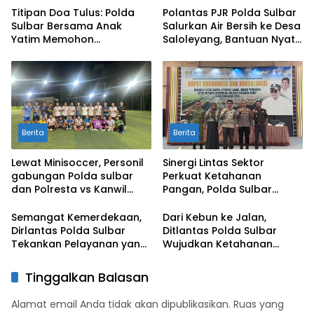
Titipan Doa Tulus: Polda
Polantas PJR Polda Sulbar
Sulbar Bersama Anak
Salurkan Air Bersih ke Desa
Yatim Memohon
Saloleyang, Bantuan Nyata
Keberkahan Keamanan
di Tengah Musim Kemarau
Negeri
Berita
Berita
Lewat Minisoccer, Personil
Sinergi Lintas Sektor
gabungan Polda sulbar
Perkuat Ketahanan
dan Polresta vs Kanwil
Pangan, Polda Sulbar
Kemenkeu Sulbar Eratkan
Dukung Percepatan Cetak
Ikatan Persaudaraan
Sawah dan Mitigasi
Semangat Kemerdekaan,
Dari Kebun ke Jalan,
Kekeringan
Dirlantas Polda Sulbar
Ditlantas Polda Sulbar
Tekankan Pelayanan yang
Wujudkan Ketahanan
Lebih Humanis dan
Pangan Lewat Aksi Berbagi
Menyentuh Hati
untuk Masyarakat
Tinggalkan Balasan
Alamat email Anda tidak akan dipublikasikan.
Ruas yang