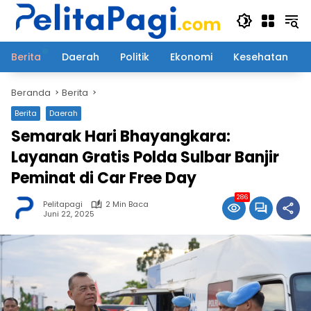
Langsung
ke
konten
Berita
Daerah
Politik
Ekonomi
Kesehatan
Beranda
Berita
Berita
Daerah
Semarak Hari Bhayangkara:
Layanan Gratis Polda Sulbar Banjir
Peminat di Car Free Day
286
Pelitapagi
2 Min Baca
Juni 22, 2025