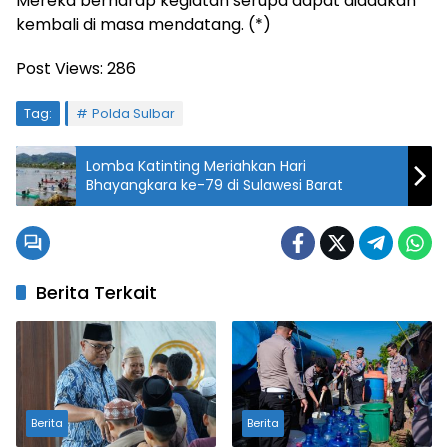
Mereka berharap kegiatan serupa dapat diadakan
kembali di masa mendatang. (*)
Post Views:
286
Tag:
Polda Sulbar
Lomba Katinting Meriahkan Hari
Bhayangkara ke-79 di Sulawesi Barat
Berita Terkait
Berita
Berita