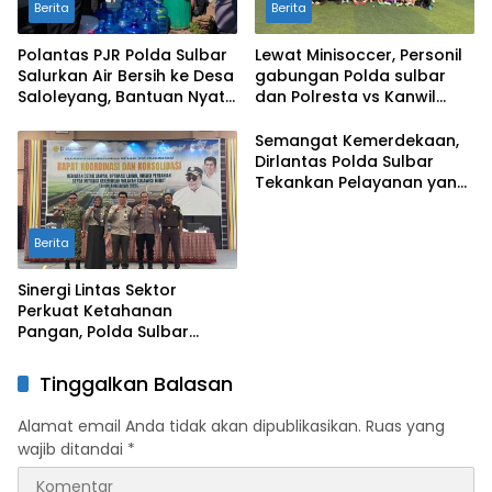
Berita
Berita
Polantas PJR Polda Sulbar
Lewat Minisoccer, Personil
Salurkan Air Bersih ke Desa
gabungan Polda sulbar
Saloleyang, Bantuan Nyata
dan Polresta vs Kanwil
di Tengah Musim Kemarau
Kemenkeu Sulbar Eratkan
Ikatan Persaudaraan
Semangat Kemerdekaan,
Dirlantas Polda Sulbar
Tekankan Pelayanan yang
Lebih Humanis dan
Menyentuh Hati
Berita
Sinergi Lintas Sektor
Perkuat Ketahanan
Pangan, Polda Sulbar
Dukung Percepatan Cetak
Sawah dan Mitigasi
Tinggalkan Balasan
Kekeringan
Alamat email Anda tidak akan dipublikasikan.
Ruas yang
wajib ditandai
*