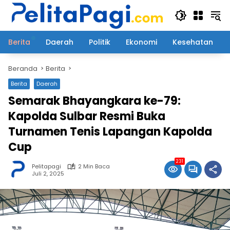
Langsung
ke
konten
Berita
Daerah
Politik
Ekonomi
Kesehatan
Beranda
Berita
Berita
Daerah
Semarak Bhayangkara ke-79:
Kapolda Sulbar Resmi Buka
Turnamen Tenis Lapangan Kapolda
Cup
231
Pelitapagi
2 Min Baca
Juli 2, 2025