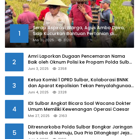
Serap Aspirasi Warga, Agus Ambo Djiwa,
1
Siap Kucurkan Bantuan Pertanian di
Kalukku
Mei 31, 2025
3120
Amri Laporkan Dugaan Pencemaran Nama
2
Baik oleh Oknum Polisi ke Propam Polda Sulbar
Juni 3, 2025
2358
Ketua Komisi 1 DPRD Sulbar, Kolaborasi BNNK
3
dan Aparat Kepolisian Tekan Penyalahgunaan
Narkoba di Kalangan Pelajar
Juni 4, 2025
2328
IDI Sulbar Angkat Bicara Soal Wacana Dokter
4
Umum Memiliki Kewenangan Operasi Caesar
Mei 27, 2025
2163
Ditresnarkoba Polda Sulbar Bongkar Jaringan
5
Narkoba di Mamuju, Dua Pria Ditangkap! Jejak
Bandar Masih Diburu