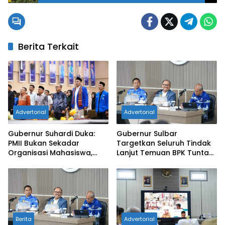
Segar Gratis untuk Pengendara Tertib
Berita Terkait
Advertorial
Advertorial
Gubernur Suhardi Duka:
Gubernur Sulbar
PMII Bukan Sekadar
Targetkan Seluruh Tindak
Organisasi Mahasiswa,
Lanjut Temuan BPK Tuntas
Tapi Fungsi Kontrol Sosial
11 Agustus 2026
dan Pengawal Kebijakan
Berita
Advertorial