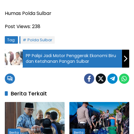
Humas Polda Sulbar
Post Views:
238
Tag:
Polda Sulbar
PP Palipi Jadi Motor Penggerak Ekonomi Biru
dan Ketahanan Pangan Sulbar
Berita Terkait
Berita
Berita