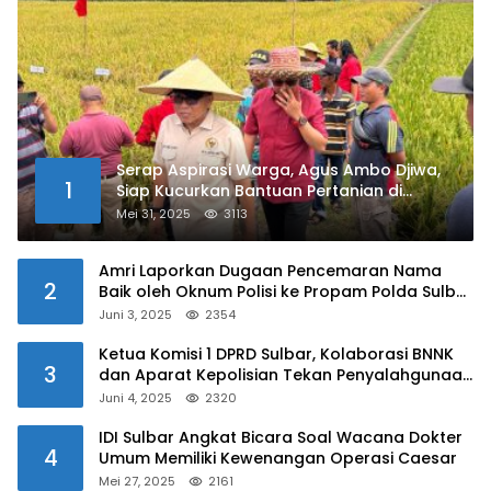
Serap Aspirasi Warga, Agus Ambo Djiwa,
1
Siap Kucurkan Bantuan Pertanian di
Kalukku
Mei 31, 2025
3113
Amri Laporkan Dugaan Pencemaran Nama
2
Baik oleh Oknum Polisi ke Propam Polda Sulbar
Juni 3, 2025
2354
Ketua Komisi 1 DPRD Sulbar, Kolaborasi BNNK
3
dan Aparat Kepolisian Tekan Penyalahgunaan
Narkoba di Kalangan Pelajar
Juni 4, 2025
2320
IDI Sulbar Angkat Bicara Soal Wacana Dokter
4
Umum Memiliki Kewenangan Operasi Caesar
Mei 27, 2025
2161