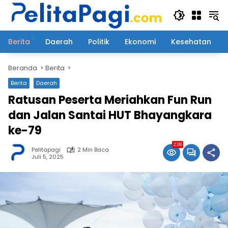
Langsung
ke
konten
Berita
Daerah
Politik
Ekonomi
Kesehatan
Beranda
Berita
Berita
Daerah
Ratusan Peserta Meriahkan Fun Run
dan Jalan Santai HUT Bhayangkara
ke-79
238
Pelitapagi
2 Min Baca
Juli 5, 2025