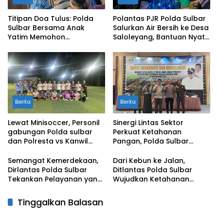
Titipan Doa Tulus: Polda
Polantas PJR Polda Sulbar
Sulbar Bersama Anak
Salurkan Air Bersih ke Desa
Yatim Memohon
Saloleyang, Bantuan Nyata
Keberkahan Keamanan
di Tengah Musim Kemarau
Negeri
Berita
Berita
Lewat Minisoccer, Personil
Sinergi Lintas Sektor
gabungan Polda sulbar
Perkuat Ketahanan
dan Polresta vs Kanwil
Pangan, Polda Sulbar
Kemenkeu Sulbar Eratkan
Dukung Percepatan Cetak
Ikatan Persaudaraan
Sawah dan Mitigasi
Semangat Kemerdekaan,
Dari Kebun ke Jalan,
Kekeringan
Dirlantas Polda Sulbar
Ditlantas Polda Sulbar
Tekankan Pelayanan yang
Wujudkan Ketahanan
Lebih Humanis dan
Pangan Lewat Aksi Berbagi
Menyentuh Hati
untuk Masyarakat
Tinggalkan Balasan