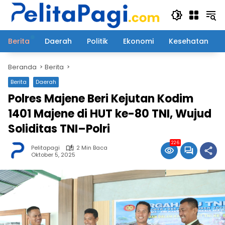
Langsung
ke
konten
Berita
Daerah
Politik
Ekonomi
Kesehatan
Beranda
Berita
Berita
Daerah
Polres Majene Beri Kejutan Kodim
1401 Majene di HUT ke-80 TNI, Wujud
Soliditas TNI–Polri
226
Pelitapagi
2 Min Baca
Oktober 5, 2025