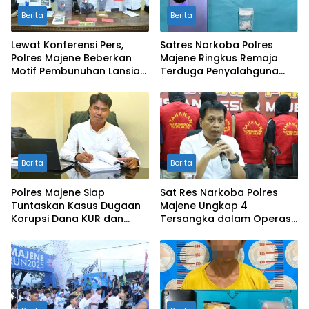
Berita
Berita
Lewat Konferensi Pers,
Satres Narkoba Polres
Polres Majene Beberkan
Majene Ringkus Remaja
Motif Pembunuhan Lansia
Terduga Penyalahguna
di Majene, Berawal dari
Narkotika di Kelurahan
Perselisihan Utang
Lembang
Berita
Berita
Polres Majene Siap
Sat Res Narkoba Polres
Tuntaskan Kasus Dugaan
Majene Ungkap 4
Korupsi Dana KUR dan
Tersangka dalam Operasi
Kupedes di Salah Satu
Antik Marano 2025
Bank BUMN