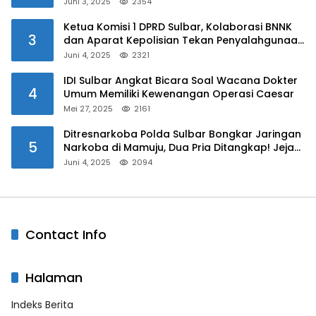
Juni 3, 2025
2354
Ketua Komisi 1 DPRD Sulbar, Kolaborasi BNNK
3
dan Aparat Kepolisian Tekan Penyalahgunaan
Narkoba di Kalangan Pelajar
Juni 4, 2025
2321
IDI Sulbar Angkat Bicara Soal Wacana Dokter
4
Umum Memiliki Kewenangan Operasi Caesar
Mei 27, 2025
2161
Ditresnarkoba Polda Sulbar Bongkar Jaringan
5
Narkoba di Mamuju, Dua Pria Ditangkap! Jejak
Bandar Masih Diburu
Juni 4, 2025
2094
Contact Info
Halaman
Indeks Berita