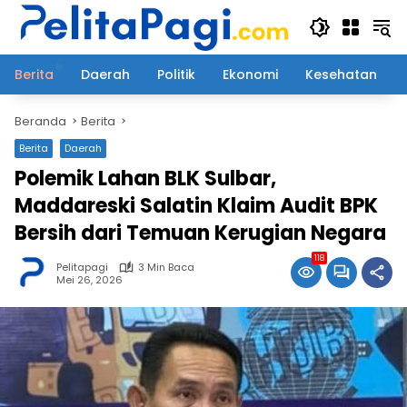
Langsung
ke
konten
Berita
Daerah
Politik
Ekonomi
Kesehatan
Beranda
Berita
Berita
Daerah
Polemik Lahan BLK Sulbar,
Maddareski Salatin Klaim Audit BPK
Bersih dari Temuan Kerugian Negara
118
Pelitapagi
3 Min Baca
Mei 26, 2026