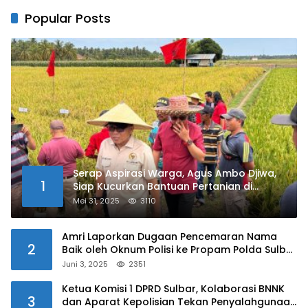
Popular Posts
Serap Aspirasi Warga, Agus Ambo Djiwa,
1
Siap Kucurkan Bantuan Pertanian di
Kalukku
Mei 31, 2025
3110
Amri Laporkan Dugaan Pencemaran Nama
2
Baik oleh Oknum Polisi ke Propam Polda Sulbar
Juni 3, 2025
2351
Ketua Komisi 1 DPRD Sulbar, Kolaborasi BNNK
3
dan Aparat Kepolisian Tekan Penyalahgunaan