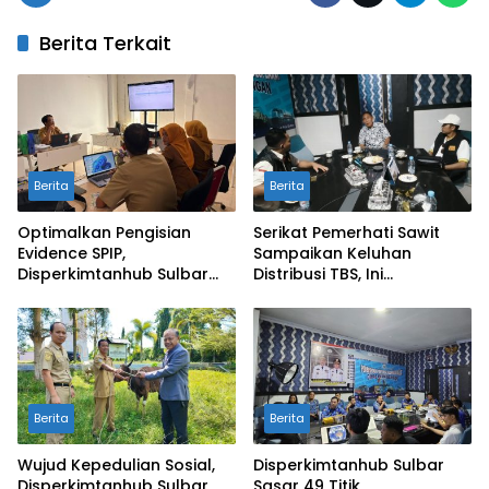
Berita Terkait
Berita
Berita
Optimalkan Pengisian
Serikat Pemerhati Sawit
Evidence SPIP,
Sampaikan Keluhan
Disperkimtanhub Sulbar
Distribusi TBS, Ini
Koordinasi dengan
Tanggapan
Inspektorat
Disperkimtanhub Sulbar
Berita
Berita
Wujud Kepedulian Sosial,
Disperkimtanhub Sulbar
Disperkimtanhub Sulbar
Sasar 49 Titik