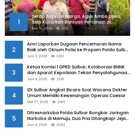
Serap Aspirasi Warga, Agus Ambo Djiwa,
1
Siap Kucurkan Bantuan Pertanian di
Kalukku
Mei 31, 2025
3110
Amri Laporkan Dugaan Pencemaran Nama
2
Baik oleh Oknum Polisi ke Propam Polda Sulbar
Juni 3, 2025
2351
Ketua Komisi 1 DPRD Sulbar, Kolaborasi BNNK
3
dan Aparat Kepolisian Tekan Penyalahgunaan
Narkoba di Kalangan Pelajar
Juni 4, 2025
2318
IDI Sulbar Angkat Bicara Soal Wacana Dokter
4
Umum Memiliki Kewenangan Operasi Caesar
Mei 27, 2025
2160
Ditresnarkoba Polda Sulbar Bongkar Jaringan
5
Narkoba di Mamuju, Dua Pria Ditangkap! Jejak
Bandar Masih Diburu
Juni 4, 2025
2092