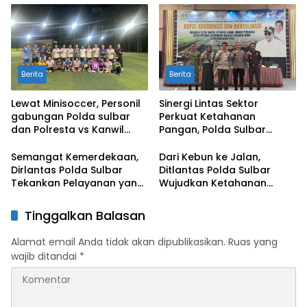
Negeri
Berita
Berita
Lewat Minisoccer, Personil
Sinergi Lintas Sektor
gabungan Polda sulbar
Perkuat Ketahanan
dan Polresta vs Kanwil
Pangan, Polda Sulbar
Kemenkeu Sulbar Eratkan
Dukung Percepatan Cetak
Ikatan Persaudaraan
Sawah dan Mitigasi
Semangat Kemerdekaan,
Dari Kebun ke Jalan,
Kekeringan
Dirlantas Polda Sulbar
Ditlantas Polda Sulbar
Tekankan Pelayanan yang
Wujudkan Ketahanan
Lebih Humanis dan
Pangan Lewat Aksi Berbagi
Menyentuh Hati
untuk Masyarakat
Tinggalkan Balasan
Alamat email Anda tidak akan dipublikasikan.
Ruas yang
wajib ditandai
*