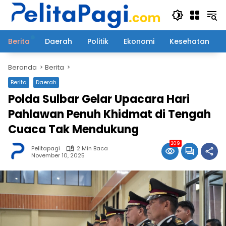
Langsung
ke
konten
Berita
Daerah
Politik
Ekonomi
Kesehatan
Beranda
Berita
Berita
Daerah
Polda Sulbar Gelar Upacara Hari
Pahlawan Penuh Khidmat di Tengah
Cuaca Tak Mendukung
209
Pelitapagi
2 Min Baca
November 10, 2025