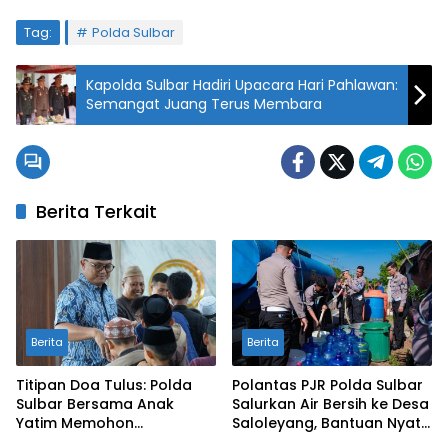
Tag:
Polda Sulbar
Kapolda Sulbar Hadiri Upacara Hari Pahlawan:
Semangat Juang Terus Membara
Berita Terkait
Berita
Berita
Titipan Doa Tulus: Polda
Polantas PJR Polda Sulbar
Sulbar Bersama Anak
Salurkan Air Bersih ke Desa
Yatim Memohon
Saloleyang, Bantuan Nyata
Keberkahan Keamanan
di Tengah Musim Kemarau