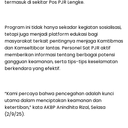
termasuk di sekitar Pos PJR Lengke.
Program ini tidak hanya sekadar kegiatan sosialisasi,
tetapi juga menjadi platform edukasi bagi
masyarakat terkait pentingnya menjaga Kamtibmas
dan Kamseltibcar lantas. Personel Sat PJR aktif
memberikan informasi tentang berbagai potensi
gangguan keamanan, serta tips-tips keselamatan
berkendara yang efektif.
“Kami percaya bahwa pencegahan adalah kunci
utama dalam menciptakan keamanan dan
ketertiban,” kata AKBP Anindhita Rizal, Selasa
(2/9/25).