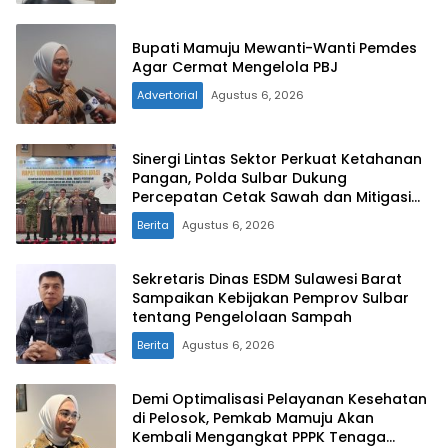
Bupati Mamuju Mewanti-Wanti Pemdes
Agar Cermat Mengelola PBJ
Advertorial
Agustus 6, 2026
Sinergi Lintas Sektor Perkuat Ketahanan
Pangan, Polda Sulbar Dukung
Percepatan Cetak Sawah dan Mitigasi
Kekeringan
Berita
Agustus 6, 2026
Sekretaris Dinas ESDM Sulawesi Barat
Sampaikan Kebijakan Pemprov Sulbar
tentang Pengelolaan Sampah
Berita
Agustus 6, 2026
Demi Optimalisasi Pelayanan Kesehatan
di Pelosok, Pemkab Mamuju Akan
Kembali Mengangkat PPPK Tenaga