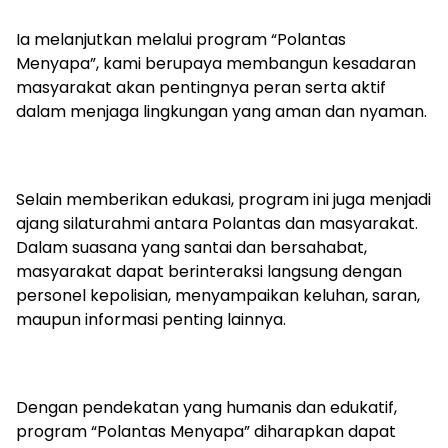
Ia melanjutkan melalui program “Polantas
Menyapa”, kami berupaya membangun kesadaran
masyarakat akan pentingnya peran serta aktif
dalam menjaga lingkungan yang aman dan nyaman.
Selain memberikan edukasi, program ini juga menjadi
ajang silaturahmi antara Polantas dan masyarakat.
Dalam suasana yang santai dan bersahabat,
masyarakat dapat berinteraksi langsung dengan
personel kepolisian, menyampaikan keluhan, saran,
maupun informasi penting lainnya.
Dengan pendekatan yang humanis dan edukatif,
program “Polantas Menyapa” diharapkan dapat