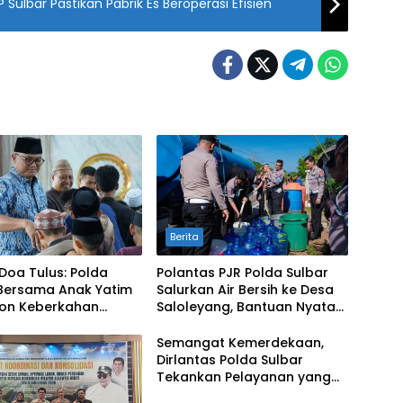
Dukung Program Gubernur, DKP Sulbar Pastikan Pabrik Es Beroperasi Efisien
Berita
 Doa Tulus: Polda
Polantas PJR Polda Sulbar
 Bersama Anak Yatim
Salurkan Air Bersih ke Desa
n Keberkahan
Saloleyang, Bantuan Nyata
an Negeri
di Tengah Musim Kemarau
Semangat Kemerdekaan,
Dirlantas Polda Sulbar
Tekankan Pelayanan yang
Lebih Humanis dan