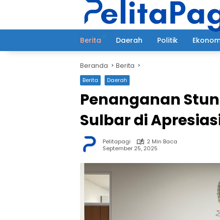
Langsung
ke
konten
Berita
Daerah
Politik
Ekonom
Beranda
Berita
Berita
Daerah
Penanganan Stunt
Sulbar di Apresia
Pelitapagi
2 Min Baca
September 25, 2025