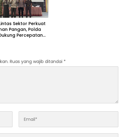
Menyentuh Hati
 Lintas Sektor Perkuat
nan Pangan, Polda
 Dukung Percepatan
awah dan Mitigasi
ngan
kan.
Ruas yang wajib ditandai
*