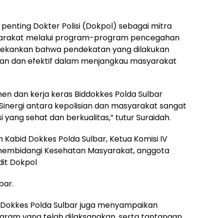
enting Dokter Polisi (Dokpol) sebagai mitra
rakat melalui program-program pencegahan
enekankan bahwa pendekatan yang dilakukan
evan dan efektif dalam menjangkau masyarakat
n dan kerja keras Biddokkes Polda Sulbar
inergi antara kepolisian dan masyarakat sangat
yang sehat dan berkualitas,” tutur Suraidah.
leh Kabid Dokkes Polda Sulbar, Ketua Komisi IV
 membidangi Kesehatan Masyarakat, anggota
dit Dokpol
bar.
 Dokkes Polda Sulbar juga menyampaikan
gram yang telah dilaksanakan, serta tantangan