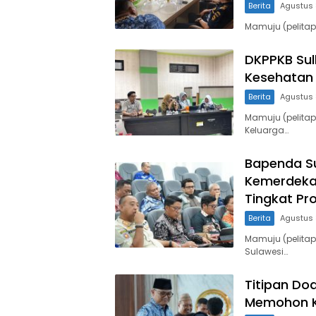
Berita
Agustus 
Mamuju (pelitap
DKPPKB Sul
Kesehatan 
Berita
Agustus 
Mamuju (pelita
Keluarga…
Bapenda Su
Kemerdeka
Tingkat Pro
Berita
Agustus 
Mamuju (pelita
Sulawesi…
Titipan Do
Memohon K