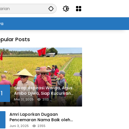
ya
pular Posts
Serap Aspirasi Warga, Agus
1
Ambo Djiwa, Siap Kucurkan
Bantuan Pertanian di Kalukku
Mei 31, 2025
3113
Amri Laporkan Dugaan
Pencemaran Nama Baik oleh
Oknum Polisi ke Propam Polda
Juni 3, 2025
2355