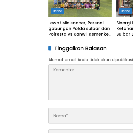
Berita
Berita
Lewat Minisoccer, Personil
Sinergi
gabungan Polda sulbar dan
Ketaha
Polresta vs Kanwil Kemenkeu
Sulbar
Sulbar Eratkan Ikatan
Cetak S
Persaudaraan
Kekeri
Tinggalkan Balasan
Alamat email Anda tidak akan dipublikasi