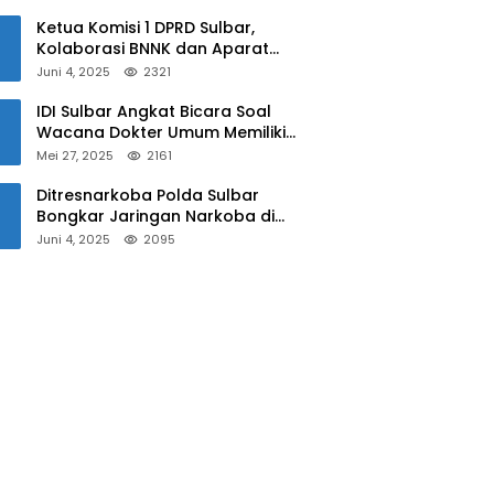
Sulbar
Ketua Komisi 1 DPRD Sulbar,
Kolaborasi BNNK dan Aparat
Kepolisian Tekan Penyalahgunaan
Juni 4, 2025
2321
Narkoba di Kalangan Pelajar
IDI Sulbar Angkat Bicara Soal
Wacana Dokter Umum Memiliki
Kewenangan Operasi Caesar
Mei 27, 2025
2161
Ditresnarkoba Polda Sulbar
Bongkar Jaringan Narkoba di
Mamuju, Dua Pria Ditangkap! Jejak
Juni 4, 2025
2095
Bandar Masih Diburu