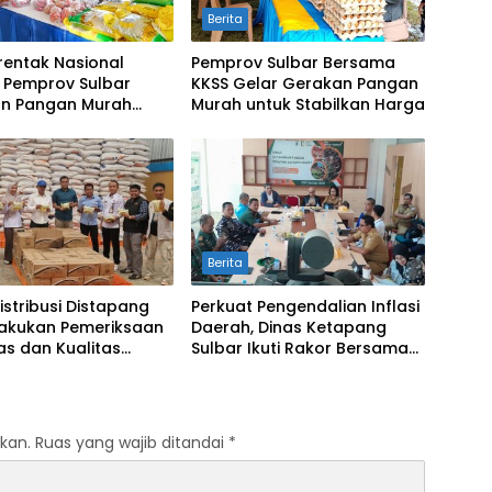
Berita
rentak Nasional
Pemprov Sulbar Bersama
, Pemprov Sulbar
KKSS Gelar Gerakan Pangan
an Pangan Murah
Murah untuk Stabilkan Harga
 Ramadhan 2026
Berita
istribusi Distapang
Perkuat Pengendalian Inflasi
Lakukan Pemeriksaan
Daerah, Dinas Ketapang
as dan Kualitas
Sulbar Ikuti Rakor Bersama
n Pangan CPP
Kemendagri
kan.
Ruas yang wajib ditandai
*