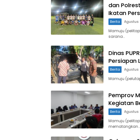
dan Polres
Ikatan Per
Berita
Agustus 
Mamuju (pelita
sarana…
Dinas PUPR 
Persiapan
Berita
Agustus 
Mamuju (peluta
Pemprov Mu
Kegiatan 
Berita
Agustus 
Mamuju (pelitap
mematangkan…