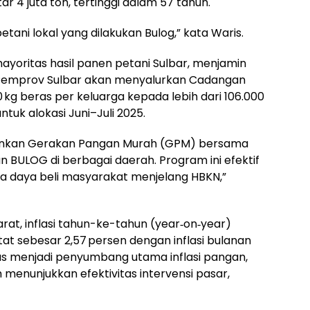
r 4 juta ton, tertinggi dalam 57 tahun.
tani lokal yang dilakukan Bulog,” kata Waris.
yoritas hasil panen petani Sulbar, menjamin
Pemprov Sulbar akan menyalurkan Cadangan
kg beras per keluarga kepada lebih dari 106.000
uk alokasi Juni–Juli 2025.
alankan Gerakan Pangan Murah (GPM) bersama
n BULOG di berbagai daerah. Program ini efektif
a daya beli masyarakat menjelang HBKN,”
Barat, inflasi tahun-ke-tahun (year‑on‑year)
tat sebesar 2,57 persen dengan inflasi bulanan
as menjadi penyumbang utama inflasi pangan,
ah menunjukkan efektivitas intervensi pasar,