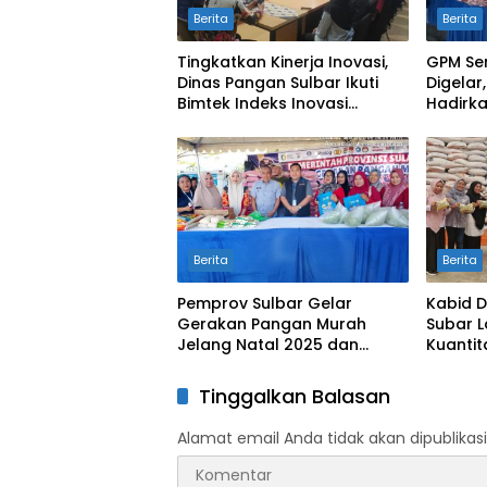
Berita
Berita
Tingkatkan Kinerja Inovasi,
GPM Se
Dinas Pangan Sulbar Ikuti
Digelar
Bimtek Indeks Inovasi
Hadirk
Daerah 2026
Jelang
Berita
Berita
Pemprov Sulbar Gelar
Kabid D
Gerakan Pangan Murah
Subar 
Jelang Natal 2025 dan
Kuantit
Tahun Baru 2026
Bantua
Tinggalkan Balasan
Alamat email Anda tidak akan dipublikasi