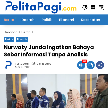
Langsung
ke
konten
Berita
Daerah
Politik
Ekonomi
Kesehatan
Beranda
Berita
Berita
Daerah
Nurwaty Junda Ingatkan Bahaya
Sebar Informasi Tanpa Analisis
107
Pelitapagi
2 Min Baca
Mei 21, 2026