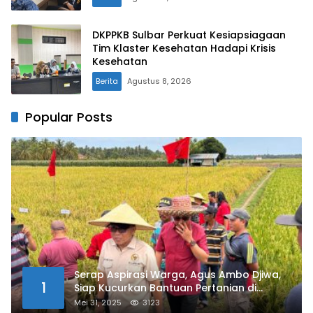
DKPPKB Sulbar Perkuat Kesiapsiagaan
Tim Klaster Kesehatan Hadapi Krisis
Kesehatan
Berita
Agustus 8, 2026
Popular Posts
Serap Aspirasi Warga, Agus Ambo Djiwa,
1
Siap Kucurkan Bantuan Pertanian di
Kalukku
Mei 31, 2025
3123