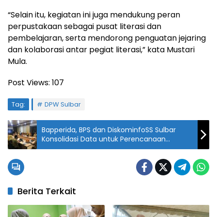
“Selain itu, kegiatan ini juga mendukung peran
perpustakaan sebagai pusat literasi dan
pembelajaran, serta mendorong penguatan jejaring
dan kolaborasi antar pegiat literasi,” kata Mustari
Mula.
Post Views:
107
Tag:
DPW Sulbar
Bapperida, BPS dan DiskominfoSS Sulbar
Konsolidasi Data untuk Perencanaan
Pembangunan
Berita Terkait