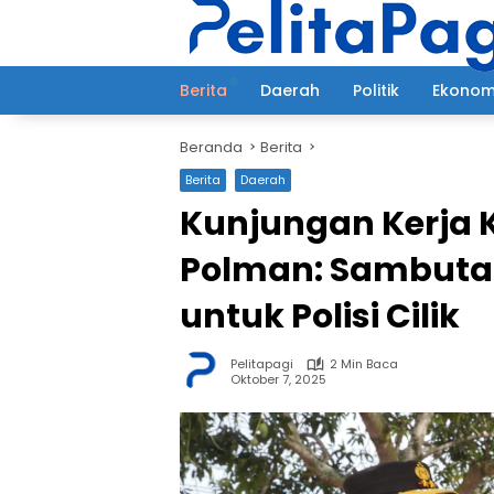
Langsung
ke
konten
Berita
Daerah
Politik
Ekonom
Beranda
Berita
Berita
Daerah
Kunjungan Kerja K
Polman: Sambutan
untuk Polisi Cilik
Pelitapagi
2 Min Baca
Oktober 7, 2025