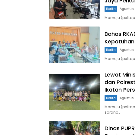
Jaya Perk
Berita
Agustus 
Mamuju (pelitap
Bahas RKAB
Kepatuhan 
Berita
Agustus 
Mamuju (pelita
Lewat Mini
dan Polres
Ikatan Per
Berita
Agustus 
Mamuju (pelita
sarana…
Dinas PUPR 