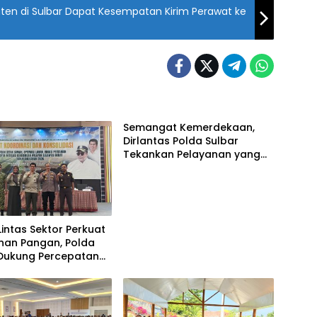
en di Sulbar Dapat Kesempatan Kirim Perawat ke
Semangat Kemerdekaan,
Dirlantas Polda Sulbar
Tekankan Pelayanan yang
Lebih Humanis dan
Menyentuh Hati
 Lintas Sektor Perkuat
nan Pangan, Polda
 Dukung Percepatan
awah dan Mitigasi
ngan