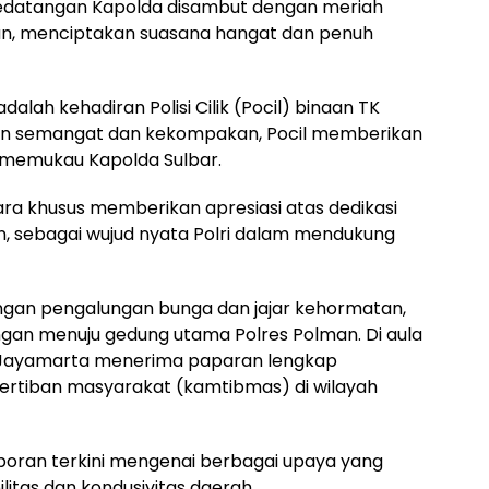
Kedatangan Kapolda disambut dengan meriah
ran, menciptakan suasana hangat dan penuh
alah kehadiran Polisi Cilik (Pocil) binaan TK
an semangat dan kekompakan, Pocil memberikan
 memukau Kapolda Sulbar.
ara khusus memberikan apresiasi atas dedikasi
n, sebagai wujud nyata Polri dalam mendukung
ngan pengalungan bunga dan jajar kehormatan,
gan menuju gedung utama Polres Polman. Di aula
an Jayamarta menerima paparan lengkap
ertiban masyarakat (kamtibmas) di wilayah
oran terkini mengenai berbagai upaya yang
litas dan kondusivitas daerah.