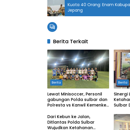
Kuota 40 Orang: Enam Kabupat
Jepang
Berita Terkait
Berita
Berita
Lewat Minisoccer, Personil
Sinergi
gabungan Polda sulbar dan
Ketaha
Polresta vs Kanwil Kemenkeu
Sulbar
Sulbar Eratkan Ikatan
Cetak S
Persaudaraan
Kekeri
Dari Kebun ke Jalan,
Ditlantas Polda Sulbar
Wujudkan Ketahanan