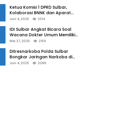
Sulbar
Ketua Komisi 1 DPRD Sulbar,
Kolaborasi BNNK dan Aparat
Kepolisian Tekan Penyalahgunaan
Juni 4, 2025
2314
Narkoba di Kalangan Pelajar
IDI Sulbar Angkat Bicara Soal
Wacana Dokter Umum Memiliki
Kewenangan Operasi Caesar
Mei 27, 2025
2159
Ditresnarkoba Polda Sulbar
Bongkar Jaringan Narkoba di
Mamuju, Dua Pria Ditangkap! Jejak
Juni 4, 2025
2086
Bandar Masih Diburu