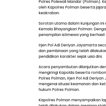
Polres Polewali Mandar (Polman). 
oleh Kapolres Polman beserta jaja
keakraban.
Sorotan utama dalam kunjungan ini ad
Kemala Bhayangkari Polman. Deng
penampilan istimewa yang berhasil
Irjen Pol Adi Deriyan Jayamarta sec
dan pembinaan yang telah dilakuka
pendidikan karakter sejak usia dini.
Acara penyambutan dilanjutkan de
mengiringi Kapolda beserta rombon
Polres Polman, Irjen Pol Adi Deriy
mengenai situasi keamanan dan ket
hukum Polres Polman.
Kapolres Polman menyampaikan lap
telah dilakukan dalam menjaga stabi