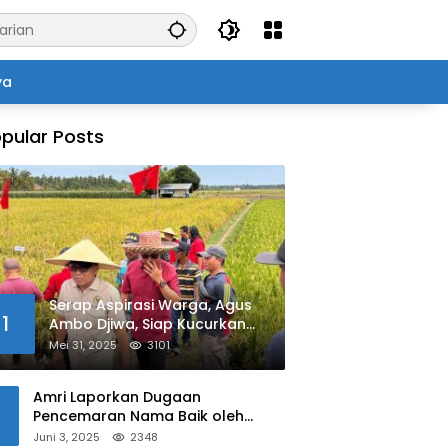
ya
pular Posts
Serap Aspirasi Warga, Agus
1
Ambo Djiwa, Siap Kucurkan
Bantuan Pertanian di Kalukku
Mei 31, 2025
3101
Amri Laporkan Dugaan
Pencemaran Nama Baik oleh
Oknum Polisi ke Propam Polda
Juni 3, 2025
2348