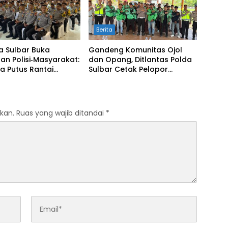
Berita
a Sulbar Buka
Gandeng Komunitas Ojol
an Polisi‑Masyarakat:
dan Opang, Ditlantas Polda
a Putus Rantai
Sulbar Cetak Pelopor
Penularan TBC
Keselamatan Jalan Raya
kan.
Ruas yang wajib ditandai
*