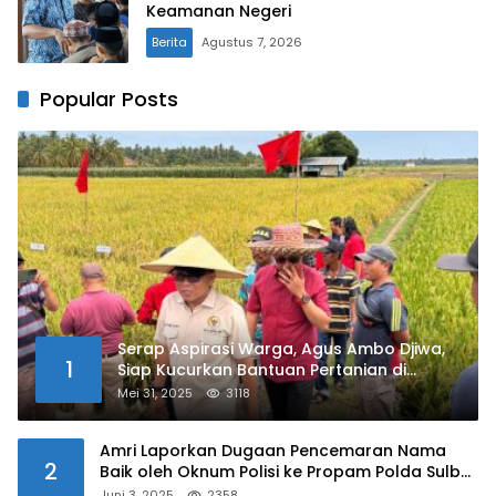
Keamanan Negeri
Berita
Agustus 7, 2026
Popular Posts
Serap Aspirasi Warga, Agus Ambo Djiwa,
1
Siap Kucurkan Bantuan Pertanian di
Kalukku
Mei 31, 2025
3118
Amri Laporkan Dugaan Pencemaran Nama
2
Baik oleh Oknum Polisi ke Propam Polda Sulbar
Juni 3, 2025
2358