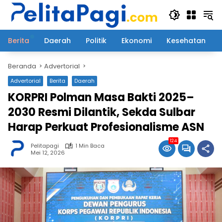
Langsung
ke
konten
Berita
Daerah
Politik
Ekonomi
Kesehatan
Beranda
Advertorial
Advertorial
Berita
Daerah
KORPRI Polman Masa Bakti 2025–
2030 Resmi Dilantik, Sekda Sulbar
Harap Perkuat Profesionalisme ASN
124
Pelitapagi
1 Min Baca
Mei 12, 2026