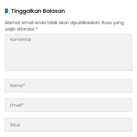
Awasi Potensi Pelanggaran
Tanggung Jawab
Tanpa Campuri Proses
Tinggalkan Balasan
Politik
Alamat email Anda tidak akan dipublikasikan.
Ruas yang
wajib ditandai
*