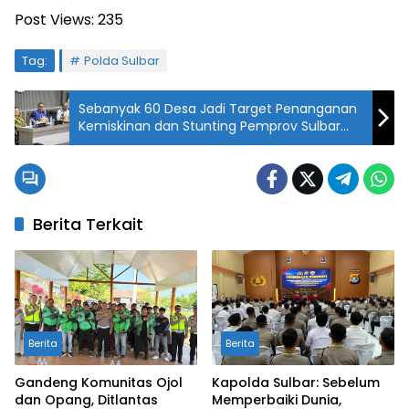
Post Views:
235
Tag:
Polda Sulbar
Sebanyak 60 Desa Jadi Target Penanganan
Kemiskinan dan Stunting Pemprov Sulbar
Tahun 2026
Berita Terkait
Berita
Berita
Gandeng Komunitas Ojol
Kapolda Sulbar: Sebelum
dan Opang, Ditlantas
Memperbaiki Dunia,