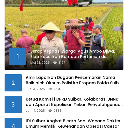
Serap Aspirasi Warga, Agus Ambo Djiwa,
1
Siap Kucurkan Bantuan Pertanian di
Kalukku
Mei 31, 2025
3127
Amri Laporkan Dugaan Pencemaran Nama
2
Baik oleh Oknum Polisi ke Propam Polda Sulbar
Juni 3, 2025
2370
Ketua Komisi 1 DPRD Sulbar, Kolaborasi BNNK
3
dan Aparat Kepolisian Tekan Penyalahgunaan
Narkoba di Kalangan Pelajar
Juni 4, 2025
2336
IDI Sulbar Angkat Bicara Soal Wacana Dokter
4
Umum Memiliki Kewenangan Operasi Caesar