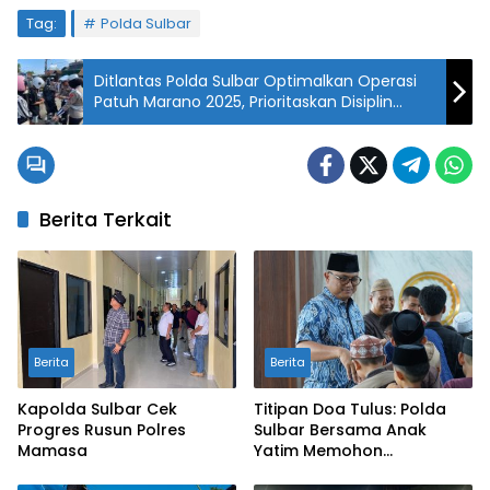
Tag:
Polda Sulbar
Ditlantas Polda Sulbar Optimalkan Operasi
Patuh Marano 2025, Prioritaskan Disiplin
Berlalu Lintas
Berita Terkait
Berita
Berita
Kapolda Sulbar Cek
Titipan Doa Tulus: Polda
Progres Rusun Polres
Sulbar Bersama Anak
Mamasa
Yatim Memohon
Keberkahan Keamanan