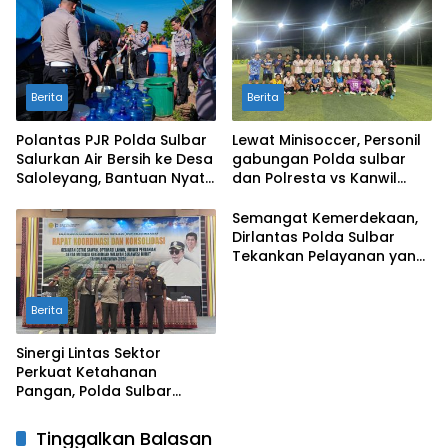
Negeri
Berita
Berita
Polantas PJR Polda Sulbar
Lewat Minisoccer, Personil
Salurkan Air Bersih ke Desa
gabungan Polda sulbar
Saloleyang, Bantuan Nyata
dan Polresta vs Kanwil
di Tengah Musim Kemarau
Kemenkeu Sulbar Eratkan
Ikatan Persaudaraan
Semangat Kemerdekaan,
Dirlantas Polda Sulbar
Tekankan Pelayanan yang
Lebih Humanis dan
Menyentuh Hati
Berita
Sinergi Lintas Sektor
Perkuat Ketahanan
Pangan, Polda Sulbar
Dukung Percepatan Cetak
Sawah dan Mitigasi
Tinggalkan Balasan