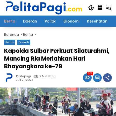
Langsung
ke
konten
Berita
Daerah
Politik
Ekonomi
Kesehatan
Beranda
Berita
Berita
Daerah
Kapolda Sulbar Perkuat Silaturahmi,
Mancing Ria Meriahkan Hari
Bhayangkara ke-79
253
Pelitapagi
2 Min Baca
Juli 21, 2025