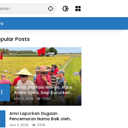
ya
pular Posts
Serap Aspirasi Warga, Agus
1
Ambo Djiwa, Siap Kucurkan
Bantuan Pertanian di Kalukku
Mei 31, 2025
3096
Amri Laporkan Dugaan
Pencemaran Nama Baik oleh
Oknum Polisi ke Propam Polda
Juni 3, 2025
2339