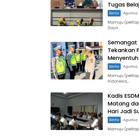
Tugas Bela
Berita
Agustus 
Mamuju (pelit
Daya…
Semangat K
Tekankan P
Menyentuh 
Berita
Agustus 
Mamuju (pelita
Indonesia,…
Kadis ESDM
Matang dan
Hari Jadi S
Berita
Agustus 
Mamuju (pelita