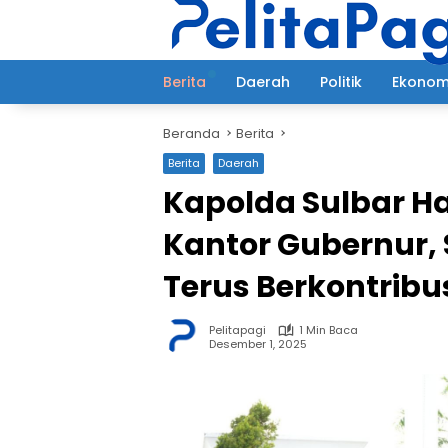
Langsung
ke
konten
Berita
Daerah
Politik
Ekonom
Beranda
Berita
Berita
Daerah
Kapolda Sulbar Ha
Kantor Gubernur,
Terus Berkontribu
Pelitapagi
1 Min Baca
Desember 1, 2025