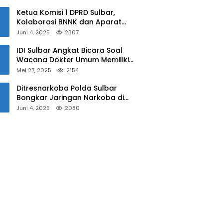
Sulbar
Ketua Komisi 1 DPRD Sulbar,
Kolaborasi BNNK dan Aparat
Kepolisian Tekan Penyalahgunaan
Juni 4, 2025
2307
Narkoba di Kalangan Pelajar
IDI Sulbar Angkat Bicara Soal
Wacana Dokter Umum Memiliki
Kewenangan Operasi Caesar
Mei 27, 2025
2154
Ditresnarkoba Polda Sulbar
Bongkar Jaringan Narkoba di
Mamuju, Dua Pria Ditangkap! Jejak
Juni 4, 2025
2080
Bandar Masih Diburu