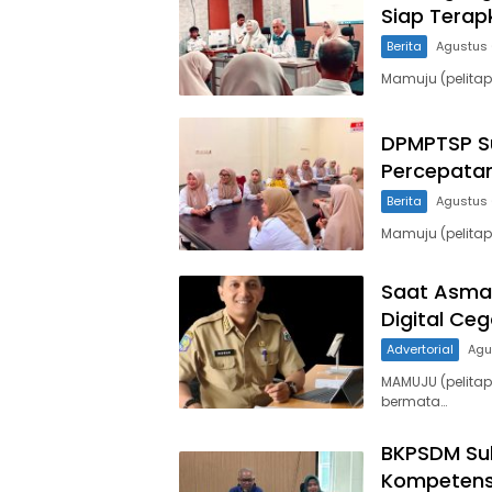
Siap Terapk
Berita
Agustus 
Mamuju (pelita
DPMPTSP Su
Percepata
Berita
Agustus 
Mamuju (pelita
Saat Asmara
Digital C
Advertorial
Agu
MAMUJU (pelitap
bermata…
BKPSDM Su
Kompetensi