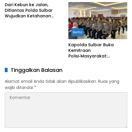
Sawah dan Mitigasi
Dari Kebun ke Jalan,
Kekeringan
Ditlantas Polda Sulbar
Wujudkan Ketahanan
Pangan Lewat Aksi Berbagi
untuk Masyarakat
Berita
Kapolda Sulbar Buka
Kemitraan
Polisi‑Masyarakat:
Bersama Putus Rantai
Penularan TBC
Tinggalkan Balasan
Alamat email Anda tidak akan dipublikasikan.
Ruas yang
wajib ditandai
*