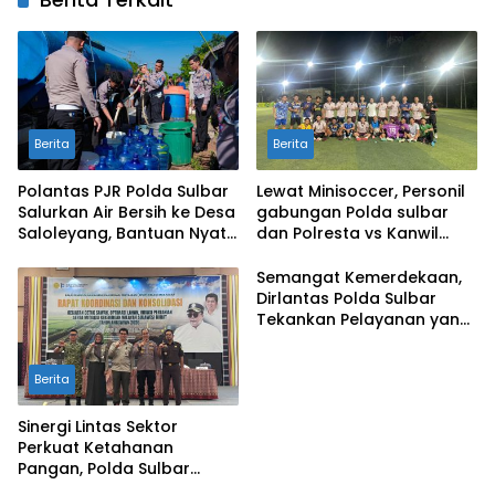
Berita
Berita
Polantas PJR Polda Sulbar
Lewat Minisoccer, Personil
Salurkan Air Bersih ke Desa
gabungan Polda sulbar
Saloleyang, Bantuan Nyata
dan Polresta vs Kanwil
di Tengah Musim Kemarau
Kemenkeu Sulbar Eratkan
Ikatan Persaudaraan
Semangat Kemerdekaan,
Dirlantas Polda Sulbar
Tekankan Pelayanan yang
Lebih Humanis dan
Menyentuh Hati
Berita
Sinergi Lintas Sektor
Perkuat Ketahanan
Pangan, Polda Sulbar
Dukung Percepatan Cetak