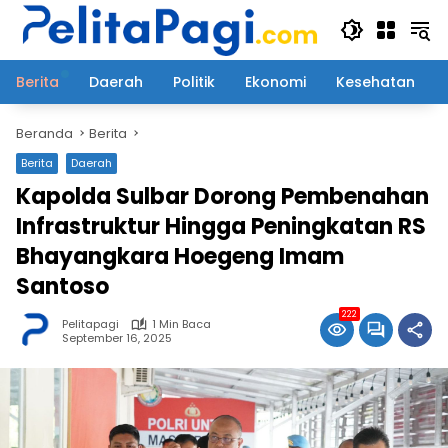
Langsung
ke
konten
Berita
Daerah
Politik
Ekonomi
Kesehatan
Beranda
Berita
Berita
Daerah
Kapolda Sulbar Dorong Pembenahan
Infrastruktur Hingga Peningkatan RS
Bhayangkara Hoegeng Imam
Santoso
222
Pelitapagi
1 Min Baca
September 16, 2025