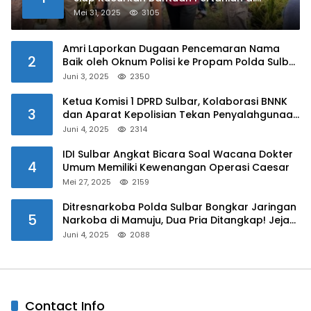
Kalukku
Mei 31, 2025
3105
Amri Laporkan Dugaan Pencemaran Nama
2
Baik oleh Oknum Polisi ke Propam Polda Sulbar
Juni 3, 2025
2350
Ketua Komisi 1 DPRD Sulbar, Kolaborasi BNNK
3
dan Aparat Kepolisian Tekan Penyalahgunaan
Narkoba di Kalangan Pelajar
Juni 4, 2025
2314
IDI Sulbar Angkat Bicara Soal Wacana Dokter
4
Umum Memiliki Kewenangan Operasi Caesar
Mei 27, 2025
2159
Ditresnarkoba Polda Sulbar Bongkar Jaringan
5
Narkoba di Mamuju, Dua Pria Ditangkap! Jejak
Bandar Masih Diburu
Juni 4, 2025
2088
Contact Info