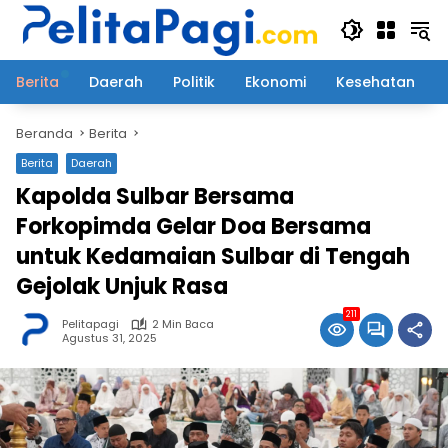
Langsung
ke
konten
Berita
Daerah
Politik
Ekonomi
Kesehatan
Beranda
Berita
Berita
Daerah
Kapolda Sulbar Bersama
Forkopimda Gelar Doa Bersama
untuk Kedamaian Sulbar di Tengah
Gejolak Unjuk Rasa
211
Pelitapagi
2 Min Baca
Agustus 31, 2025