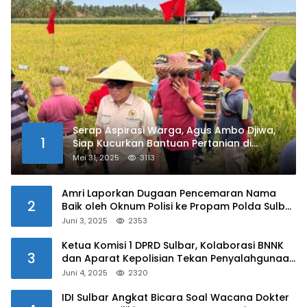
Serap Aspirasi Warga, Agus Ambo Djiwa,
1
Siap Kucurkan Bantuan Pertanian di
Kalukku
Mei 31, 2025
3113
Amri Laporkan Dugaan Pencemaran Nama
2
Baik oleh Oknum Polisi ke Propam Polda Sulbar
Juni 3, 2025
2353
Ketua Komisi 1 DPRD Sulbar, Kolaborasi BNNK
3
dan Aparat Kepolisian Tekan Penyalahgunaan
Narkoba di Kalangan Pelajar
Juni 4, 2025
2320
IDI Sulbar Angkat Bicara Soal Wacana Dokter