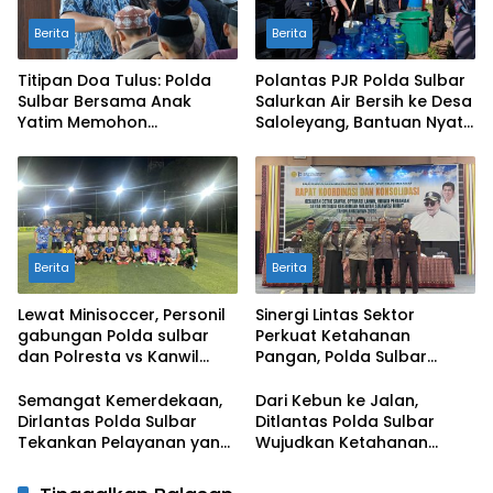
Berita
Berita
Titipan Doa Tulus: Polda
Polantas PJR Polda Sulbar
Sulbar Bersama Anak
Salurkan Air Bersih ke Desa
Yatim Memohon
Saloleyang, Bantuan Nyata
Keberkahan Keamanan
di Tengah Musim Kemarau
Negeri
Berita
Berita
Lewat Minisoccer, Personil
Sinergi Lintas Sektor
gabungan Polda sulbar
Perkuat Ketahanan
dan Polresta vs Kanwil
Pangan, Polda Sulbar
Kemenkeu Sulbar Eratkan
Dukung Percepatan Cetak
Ikatan Persaudaraan
Sawah dan Mitigasi
Semangat Kemerdekaan,
Dari Kebun ke Jalan,
Kekeringan
Dirlantas Polda Sulbar
Ditlantas Polda Sulbar
Tekankan Pelayanan yang
Wujudkan Ketahanan
Lebih Humanis dan
Pangan Lewat Aksi Berbagi
Menyentuh Hati
untuk Masyarakat