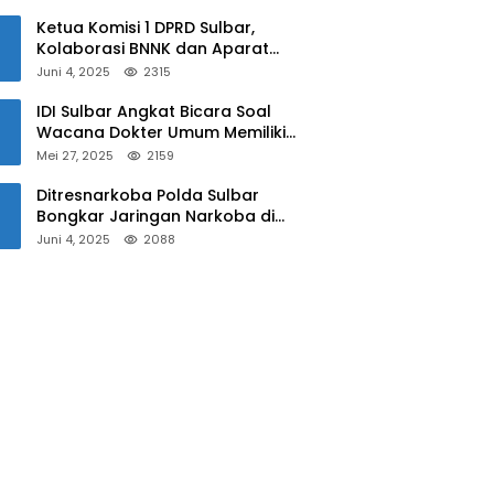
Sulbar
Ketua Komisi 1 DPRD Sulbar,
Kolaborasi BNNK dan Aparat
Kepolisian Tekan Penyalahgunaan
Juni 4, 2025
2315
Narkoba di Kalangan Pelajar
IDI Sulbar Angkat Bicara Soal
Wacana Dokter Umum Memiliki
Kewenangan Operasi Caesar
Mei 27, 2025
2159
Ditresnarkoba Polda Sulbar
Bongkar Jaringan Narkoba di
Mamuju, Dua Pria Ditangkap! Jejak
Juni 4, 2025
2088
Bandar Masih Diburu