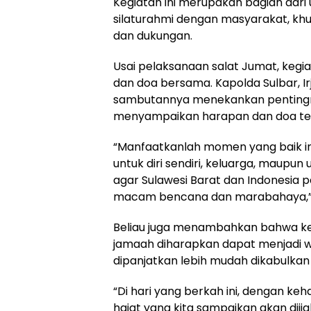
Kegiatan ini merupakan bagian dari
silaturahmi dengan masyarakat, k
dan dukungan.
Usai pelaksanaan salat Jumat, kegi
dan doa bersama. Kapolda Sulbar, Ir
sambutannya menekankan pentingn
menyampaikan harapan dan doa ter
“Manfaatkanlah momen yang baik in
untuk diri sendiri, keluarga, maupun
agar Sulawesi Barat dan Indonesia 
macam bencana dan marabahaya,” tu
Beliau juga menambahkan bahwa ke
jamaah diharapkan dapat menjadi w
dipanjatkan lebih mudah dikabulkan
“Di hari yang berkah ini, dengan ke
hajat yang kita sampaikan akan diij