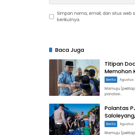
Simpan nama, email, dan situs web 
berikutnya.
Baca Juga
Titipan Do
Memohon K
Berita
Agustus 
Mamuju (pelitap
pondasi…
Polantas PJ
Saloleyang
Berita
Agustus 
Mamuju (pelitap