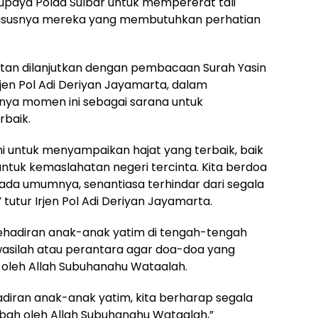
 upaya Polda Sulbar untuk mempererat tali
hususnya mereka yang membutuhkan perhatian
atan dilanjutkan dengan pembacaan Surah Yasin
jen Pol Adi Deriyan Jayamarta, dalam
ya momen ini sebagai sarana untuk
baik.
i untuk menyampaikan hajat yang terbaik, baik
 untuk kemaslahatan negeri tercinta. Kita berdoa
pada umumnya, senantiasa terhindar dari segala
tur Irjen Pol Adi Deriyan Jayamarta.
hadiran anak-anak yatim di tengah-tengah
asilah atau perantara agar doa-doa yang
 oleh Allah Subuhanahu Wataalah.
hadiran anak-anak yatim, kita berharap segala
abah oleh Allah Subuhanahu Wataalah,”