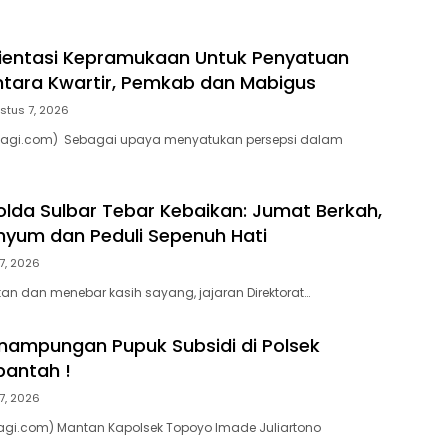
rientasi Kepramukaan Untuk Penyatuan
ntara Kwartir, Pemkab dan Mabigus
stus 7, 2026
pagi.com) Sebagai upaya menyatukan persepsi dalam
olda Sulbar Tebar Kebaikan: Jumat Berkah,
nyum dan Peduli Sepenuh Hati
7, 2026
tan dan menebar kasih sayang, jajaran Direktorat…
ampungan Pupuk Subsidi di Polsek
bantah !
7, 2026
agi.com) Mantan Kapolsek Topoyo Imade Juliartono