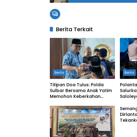
Berita Terkait
Berita
Berita
Titipan Doa Tulus: Polda
Polanta
Sulbar Bersama Anak Yatim
Salurka
Memohon Keberkahan
Salole
Keamanan Negeri
di Ten
Semang
Dirlant
Tekank
Lebih 
Menyen