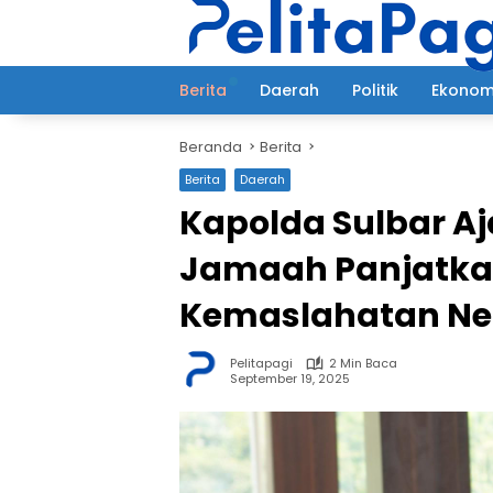
Langsung
ke
konten
Berita
Daerah
Politik
Ekonom
Beranda
Berita
Berita
Daerah
Kapolda Sulbar A
Jamaah Panjatka
Kemaslahatan Ne
Pelitapagi
2 Min Baca
September 19, 2025