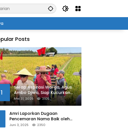
ya
pular Posts
Serap Aspirasi Warga, Agus
1
Ambo Djiwa, Siap Kucurkan
Bantuan Pertanian di Kalukku
Mei 31, 2025
3105
Amri Laporkan Dugaan
Pencemaran Nama Baik oleh
Oknum Polisi ke Propam Polda
Juni 3, 2025
2350