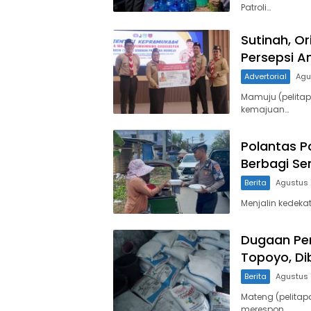
Patroli…
Sutinah, O
Persepsi A
Advertorial
Agu
Mamuju (pelita
kemajuan…
Polantas P
Berbagi Se
Berita
Agustus 
Menjalin kedeka
Dugaan Pen
Topoyo, Di
Berita
Agustus 
Mateng (pelitap
merespon…