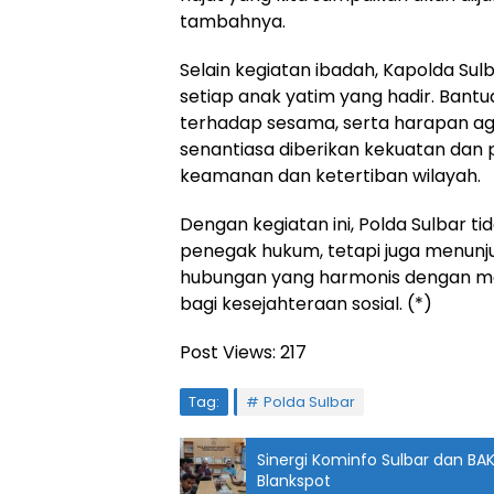
tambahnya.
Selain kegiatan ibadah, Kapolda Sul
setiap anak yatim yang hadir. Bantu
terhadap sesama, serta harapan agar
senantiasa diberikan kekuatan dan
keamanan dan ketertiban wilayah.
Dengan kegiatan ini, Polda Sulbar 
penegak hukum, tetapi juga menu
hubungan yang harmonis dengan mas
bagi kesejahteraan sosial. (*)
Post Views:
217
Tag:
Polda Sulbar
Sinergi Kominfo Sulbar dan B
Blankspot