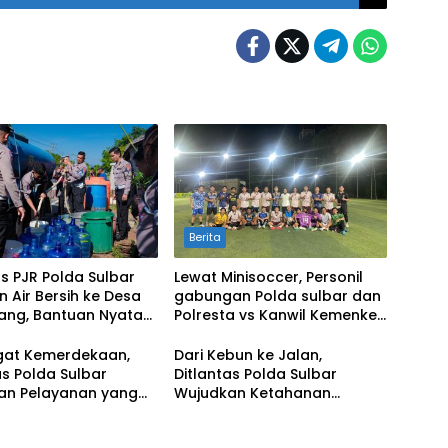
Berita
s PJR Polda Sulbar
Lewat Minisoccer, Personil
n Air Bersih ke Desa
gabungan Polda sulbar dan
yang, Bantuan Nyata
Polresta vs Kanwil Kemenkeu
gah Musim Kemarau
Sulbar Eratkan Ikatan
Persaudaraan
at Kemerdekaan,
Dari Kebun ke Jalan,
as Polda Sulbar
Ditlantas Polda Sulbar
an Pelayanan yang
Wujudkan Ketahanan
Humanis dan
Pangan Lewat Aksi Berbagi
tuh Hati
untuk Masyarakat