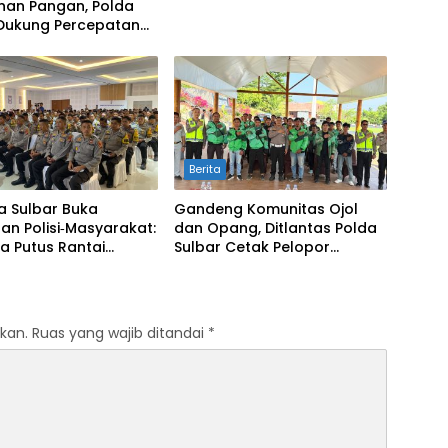
nan Pangan, Polda
 Dukung Percepatan
awah dan Mitigasi
ngan
Berita
a Sulbar Buka
Gandeng Komunitas Ojol
an Polisi‑Masyarakat:
dan Opang, Ditlantas Polda
a Putus Rantai
Sulbar Cetak Pelopor
Penularan TBC
Keselamatan Jalan Raya
kan.
Ruas yang wajib ditandai
*