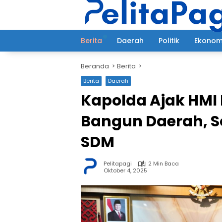
Langsung
ke
konten
Berita
Daerah
Politik
Ekonom
Beranda
Berita
Berita
Daerah
Kapolda Ajak HMI 
Bangun Daerah, So
SDM
Pelitapagi
2 Min Baca
Oktober 4, 2025