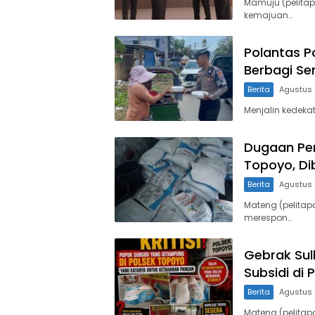
Mamuju (pelita
kemajuan…
Polantas P
Berbagi Se
Berita
Agustus 
Menjalin kedeka
Dugaan Pen
Topoyo, Di
Berita
Agustus 
Mateng (pelitap
merespon…
Gebrak Su
Subsidi di
Berita
Agustus 
Mateng (pelitap