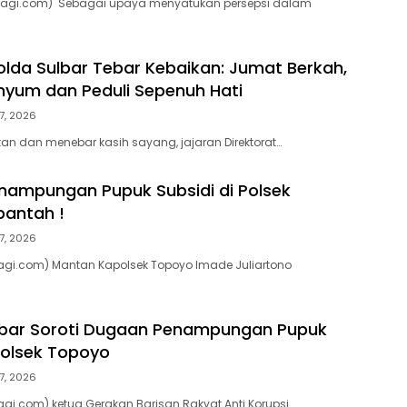
pagi.com) Sebagai upaya menyatukan persepsi dalam
olda Sulbar Tebar Kebaikan: Jumat Berkah,
nyum dan Peduli Sepenuh Hati
7, 2026
tan dan menebar kasih sayang, jajaran Direktorat…
ampungan Pupuk Subsidi di Polsek
bantah !
7, 2026
agi.com) Mantan Kapolsek Topoyo Imade Juliartono
lbar Soroti Dugaan Penampungan Pupuk
 Polsek Topoyo
7, 2026
agi.com) ketua Gerakan Barisan Rakyat Anti Korupsi…