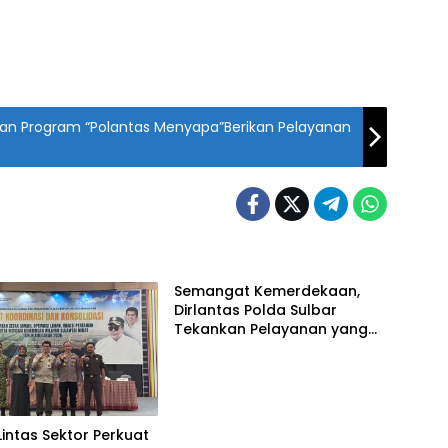
rkan Program “Polantas Menyapa”Berikan Pelayanan
Semangat Kemerdekaan,
Dirlantas Polda Sulbar
Tekankan Pelayanan yang
Lebih Humanis dan
Menyentuh Hati
 Lintas Sektor Perkuat