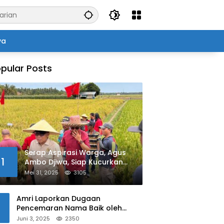
ya
pular Posts
Serap Aspirasi Warga, Agus
1
Ambo Djiwa, Siap Kucurkan
Bantuan Pertanian di Kalukku
Mei 31, 2025
3105
Amri Laporkan Dugaan
Pencemaran Nama Baik oleh
Oknum Polisi ke Propam Polda
Juni 3, 2025
2350