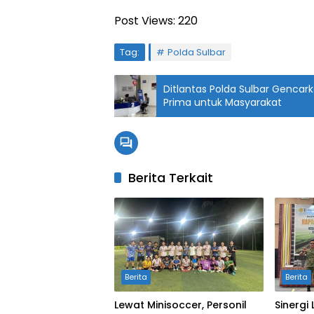
Post Views:
220
Tag:
Polda Sulbar
Ditlantas Polda Sulbar Genca
Prima untuk Masyarakat
Berita Terkait
Berita
Berita
Lewat Minisoccer, Personil
Sinergi