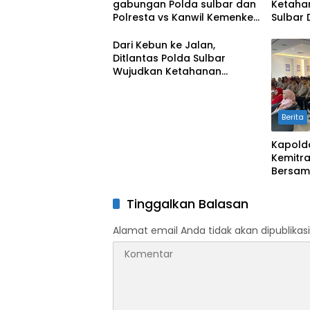
gabungan Polda sulbar dan
Ketaha
Polresta vs Kanwil Kemenkeu
Sulbar
Sulbar Eratkan Ikatan
Cetak S
Persaudaraan
Kekeri
Dari Kebun ke Jalan,
Ditlantas Polda Sulbar
Wujudkan Ketahanan
Pangan Lewat Aksi Berbagi
untuk Masyarakat
Berita
Kapold
Kemitra
Bersam
Tinggalkan Balasan
Alamat email Anda tidak akan dipublikasi