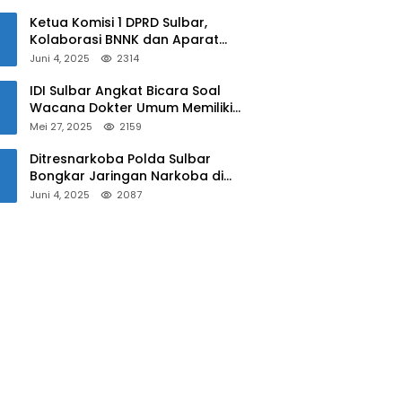
Sulbar
Ketua Komisi 1 DPRD Sulbar,
Kolaborasi BNNK dan Aparat
Kepolisian Tekan Penyalahgunaan
Juni 4, 2025
2314
Narkoba di Kalangan Pelajar
IDI Sulbar Angkat Bicara Soal
Wacana Dokter Umum Memiliki
Kewenangan Operasi Caesar
Mei 27, 2025
2159
Ditresnarkoba Polda Sulbar
Bongkar Jaringan Narkoba di
Mamuju, Dua Pria Ditangkap! Jejak
Juni 4, 2025
2087
Bandar Masih Diburu