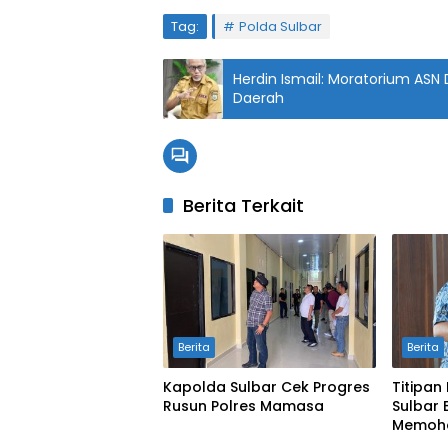
Tag:
Polda Sulbar
Herdin Ismail: Moratorium AS
Daerah
Berita Terkait
Berita
Berita
Kapolda Sulbar Cek Progres
Titipan
Rusun Polres Mamasa
Sulbar
Memoho
Keaman