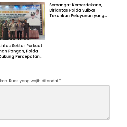
Semangat Kemerdekaan,
Dirlantas Polda Sulbar
Tekankan Pelayanan yang
Lebih Humanis dan
Menyentuh Hati
 Lintas Sektor Perkuat
nan Pangan, Polda
 Dukung Percepatan
awah dan Mitigasi
ngan
kan.
Ruas yang wajib ditandai
*