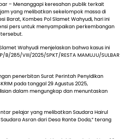
bar – Menanggapi keresahan publik terkait
ajam yang melibatkan sekelompok massa di
i Barat, Kombes Pol Slamet Wahyudi, hari ini
rensi pers untuk menyampaikan perkembangan
 tersebut.
lamet Wahyudi menjelaskan bahwa kasus ini
: LP/B/285/VIII/2025/SPKT/RESTA MAMUJU/SULBAR
dengan penerbitan Surat Perintah Penyidikan
SKRIM pada tanggal 29 Agustus 2025,
lisian dalam mengungkap dan menuntaskan
antar pelajar yang melibatkan Saudara Hairul
n Saudara Asran dari Desa Rante Doda,” terang