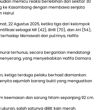
mudian memicu reaksi berlebihan dari sekitar 30
ang ke Kasambang dengan membawa senjata
 Hairul.
t, 22 Agustus 2025, ketika tiga dari kelompok
ntifikasi sebagai NR (42), BHR (70), dan AH (54),
rhadap Nismawati dan putrinya, Hafifa
murai terhunus, secara bergantian mendatangi
 menyerang, yang menyebabkan Hafifa Damara
n, ketiga terduga pelaku berhasil diamankan.
menyita sejumlah barang bukti yang menguatkan
am keemasan dan sarung hitam sepanjang 92 cm.
kuran, salah satunya dililit kain merah.