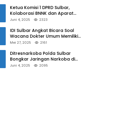
Sulbar
Ketua Komisi 1 DPRD Sulbar,
Kolaborasi BNNK dan Aparat
Kepolisian Tekan Penyalahgunaan
Juni 4, 2025
2323
Narkoba di Kalangan Pelajar
IDI Sulbar Angkat Bicara Soal
Wacana Dokter Umum Memiliki
Kewenangan Operasi Caesar
Mei 27, 2025
2161
Ditresnarkoba Polda Sulbar
Bongkar Jaringan Narkoba di
Mamuju, Dua Pria Ditangkap! Jejak
Juni 4, 2025
2095
Bandar Masih Diburu