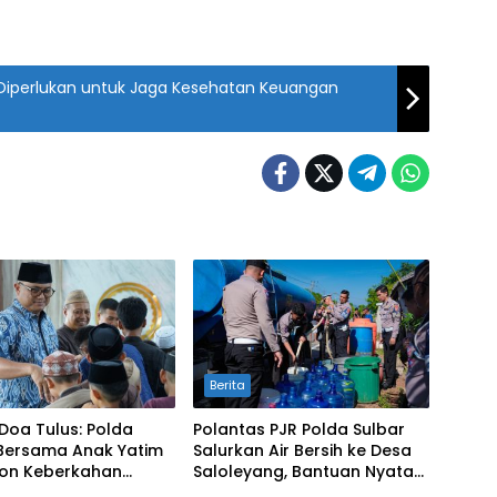
N Diperlukan untuk Jaga Kesehatan Keuangan
Berita
 Doa Tulus: Polda
Polantas PJR Polda Sulbar
 Bersama Anak Yatim
Salurkan Air Bersih ke Desa
n Keberkahan
Saloleyang, Bantuan Nyata
an Negeri
di Tengah Musim Kemarau