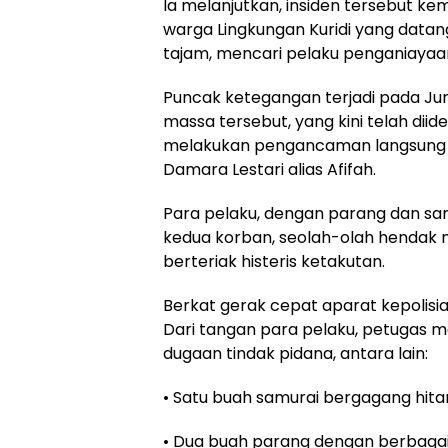
Ia melanjutkan, insiden tersebut ke
warga Lingkungan Kuridi yang dat
tajam, mencari pelaku penganiayaan
Puncak ketegangan terjadi pada Juma
massa tersebut, yang kini telah diide
melakukan pengancaman langsung te
Damara Lestari alias Afifah.
Para pelaku, dengan parang dan sa
kedua korban, seolah-olah hendak
berteriak histeris ketakutan.
Berkat gerak cepat aparat kepolisia
Dari tangan para pelaku, petugas 
dugaan tindak pidana, antara lain:
• Satu buah samurai bergagang hit
• Dua buah parang dengan berbagai u