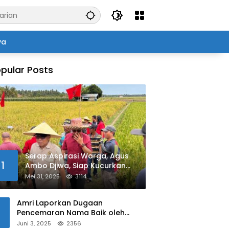
ya
pular Posts
Serap Aspirasi Warga, Agus
1
Ambo Djiwa, Siap Kucurkan
Bantuan Pertanian di Kalukku
Mei 31, 2025
3114
Amri Laporkan Dugaan
Pencemaran Nama Baik oleh
Oknum Polisi ke Propam Polda
Juni 3, 2025
2356