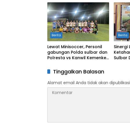
Berita
Berita
Lewat Minisoccer, Personil
Sinergi
gabungan Polda sulbar dan
Ketaha
Polresta vs Kanwil Kemenkeu
Sulbar
Sulbar Eratkan Ikatan
Cetak S
Persaudaraan
Kekeri
Tinggalkan Balasan
Alamat email Anda tidak akan dipublikasi