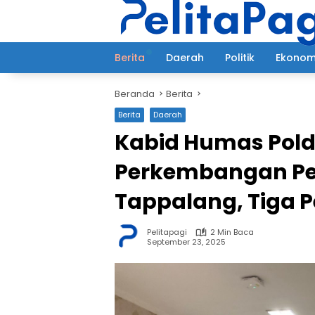
Langsung
ke
konten
Berita
Daerah
Politik
Ekonom
Beranda
Berita
Berita
Daerah
Kabid Humas Pold
Perkembangan Pe
Tappalang, Tiga 
Pelitapagi
2 Min Baca
September 23, 2025