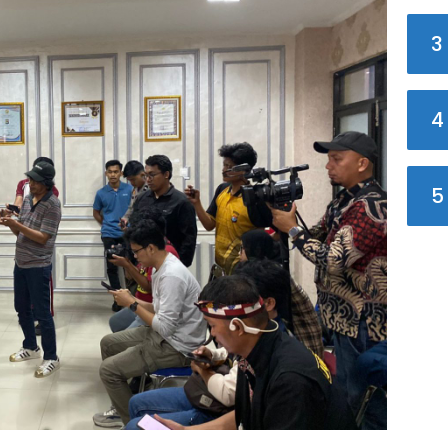
3
4
5