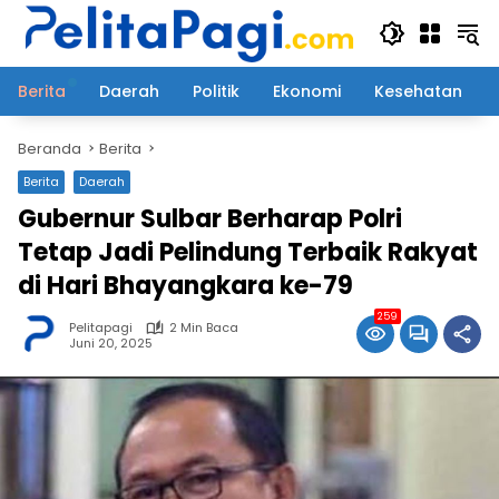
Langsung
ke
konten
Berita
Daerah
Politik
Ekonomi
Kesehatan
Beranda
Berita
Berita
Daerah
Gubernur Sulbar Berharap Polri
Tetap Jadi Pelindung Terbaik Rakyat
di Hari Bhayangkara ke-79
259
Pelitapagi
2 Min Baca
Juni 20, 2025