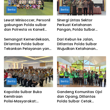
Berita
Berita
Lewat Minisoccer, Personil
Sinergi Lintas Sektor
gabungan Polda sulbar
Perkuat Ketahanan
dan Polresta vs Kanwil
Pangan, Polda Sulbar
Kemenkeu Sulbar Eratkan
Dukung Percepatan Cetak
Ikatan Persaudaraan
Sawah dan Mitigasi
Semangat Kemerdekaan,
Dari Kebun ke Jalan,
Kekeringan
Dirlantas Polda Sulbar
Ditlantas Polda Sulbar
Tekankan Pelayanan yang
Wujudkan Ketahanan
Lebih Humanis dan
Pangan Lewat Aksi Berbagi
Menyentuh Hati
untuk Masyarakat
Berita
Berita
Kapolda Sulbar Buka
Gandeng Komunitas Ojol
Kemitraan
dan Opang, Ditlantas
Polisi‑Masyarakat:
Polda Sulbar Cetak
Bersama Putus Rantai
Pelopor Keselamatan