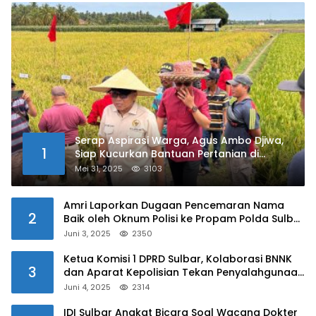
Serap Aspirasi Warga, Agus Ambo Djiwa,
1
Siap Kucurkan Bantuan Pertanian di
Kalukku
Mei 31, 2025
3103
Amri Laporkan Dugaan Pencemaran Nama
2
Baik oleh Oknum Polisi ke Propam Polda Sulbar
Juni 3, 2025
2350
Ketua Komisi 1 DPRD Sulbar, Kolaborasi BNNK
3
dan Aparat Kepolisian Tekan Penyalahgunaan
Narkoba di Kalangan Pelajar
Juni 4, 2025
2314
IDI Sulbar Angkat Bicara Soal Wacana Dokter