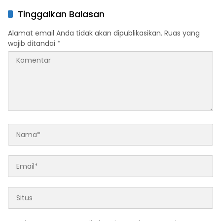
Pangan Nasional
Lantora, Targetkan 30 Ton
Benih Berkualitas
Tinggalkan Balasan
Alamat email Anda tidak akan dipublikasikan.
Ruas yang
wajib ditandai
*