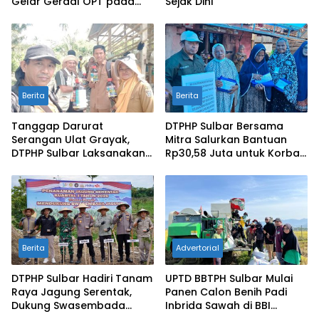
Gelar Gerdal OPT pada
Sejak Dini
Tanaman Padi Seluas 2
Hektare di Desa Bonda
Berita
Berita
Tanggap Darurat
DTPHP Sulbar Bersama
Serangan Ulat Grayak,
Mitra Salurkan Bantuan
DTPHP Sulbar Laksanakan
Rp30,58 Juta untuk Korban
Gerdal OPT pada Lahan
Kebakaran di Desa Galung
Bawang Merah di Polman
Tulu
Berita
Advertorial
DTPHP Sulbar Hadiri Tanam
UPTD BBTPH Sulbar Mulai
Raya Jagung Serentak,
Panen Calon Benih Padi
Dukung Swasembada
Inbrida Sawah di BBI