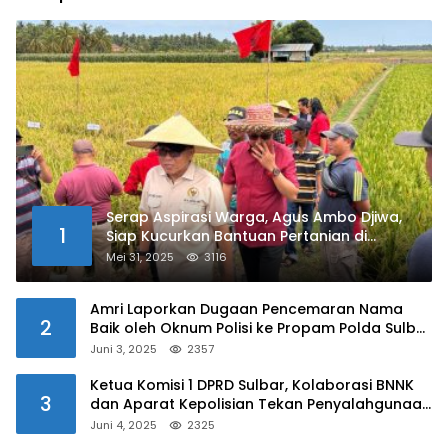
Serap Aspirasi Warga, Agus Ambo Djiwa,
1
Siap Kucurkan Bantuan Pertanian di
Kalukku
Mei 31, 2025
3116
Amri Laporkan Dugaan Pencemaran Nama
2
Baik oleh Oknum Polisi ke Propam Polda Sulbar
Juni 3, 2025
2357
Ketua Komisi 1 DPRD Sulbar, Kolaborasi BNNK
3
dan Aparat Kepolisian Tekan Penyalahgunaan
Narkoba di Kalangan Pelajar
Juni 4, 2025
2325