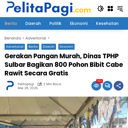
Langsung
ke
konten
Berita
Daerah
Politik
Ekonomi
Kesehatan
Beranda
Advertorial
Advertorial
Berita
Daerah
Ekonomi
Gerakan Pangan Murah, Dinas TPHP
Sulbar Bagikan 800 Pohon Bibit Cabe
Rawit Secara Gratis
323
Pelitapagi
2 Min Baca
Mei 28, 2025