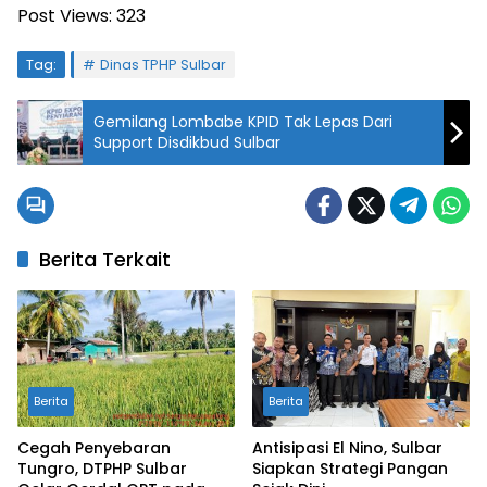
Post Views:
323
Tag:
Dinas TPHP Sulbar
Gemilang Lombabe KPID Tak Lepas Dari
Support Disdikbud Sulbar
Berita Terkait
Berita
Berita
Cegah Penyebaran
Antisipasi El Nino, Sulbar
Tungro, DTPHP Sulbar
Siapkan Strategi Pangan