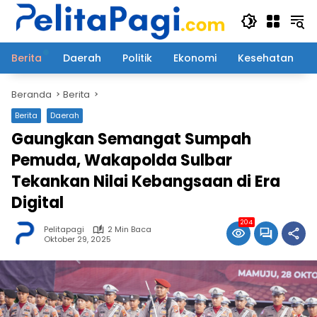
Langsung
ke
konten
Berita
Daerah
Politik
Ekonomi
Kesehatan
Beranda
Berita
Berita
Daerah
Gaungkan Semangat Sumpah
Pemuda, Wakapolda Sulbar
Tekankan Nilai Kebangsaan di Era
Digital
204
Pelitapagi
2 Min Baca
Oktober 29, 2025