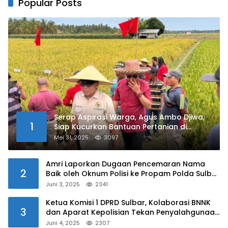
Popular Posts
Serap Aspirasi Warga, Agus Ambo Djiwa,
1
Siap Kucurkan Bantuan Pertanian di
Kalukku
Mei 31, 2025
3097
Amri Laporkan Dugaan Pencemaran Nama
2
Baik oleh Oknum Polisi ke Propam Polda Sulbar
Juni 3, 2025
2341
Ketua Komisi 1 DPRD Sulbar, Kolaborasi BNNK
3
dan Aparat Kepolisian Tekan Penyalahgunaan
Narkoba di Kalangan Pelajar
Juni 4, 2025
2307