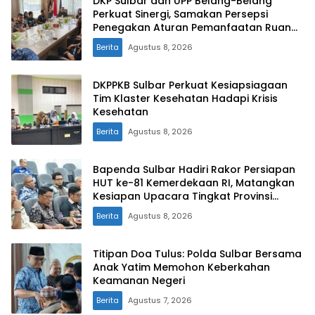
DKP Sulbar dan UPP Belang-Belang
Perkuat Sinergi, Samakan Persepsi
Penegakan Aturan Pemanfaatan Ruang
Laut
Berita
Agustus 8, 2026
DKPPKB Sulbar Perkuat Kesiapsiagaan
Tim Klaster Kesehatan Hadapi Krisis
Kesehatan
Berita
Agustus 8, 2026
Bapenda Sulbar Hadiri Rakor Persiapan
HUT ke-81 Kemerdekaan RI, Matangkan
Kesiapan Upacara Tingkat Provinsi
Sulawesi Barat
Berita
Agustus 8, 2026
Titipan Doa Tulus: Polda Sulbar Bersama
Anak Yatim Memohon Keberkahan
Keamanan Negeri
Berita
Agustus 7, 2026