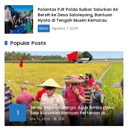
Polantas PJR Polda Sulbar Salurkan Air
Bersih ke Desa Saloleyang, Bantuan
Nyata di Tengah Musim Kemarau
Berita
Agustus 7, 2026
Popular Posts
Serap Aspirasi Warga, Agus Ambo Djiwa,
1
Siap Kucurkan Bantuan Pertanian di
Kalukku
Mei 31, 2025
3115