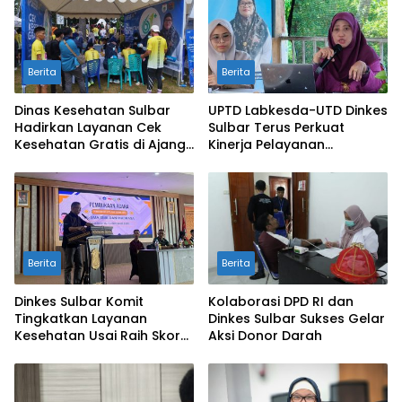
Berita
Berita
Dinas Kesehatan Sulbar
UPTD Labkesda-UTD Dinkes
Hadirkan Layanan Cek
Sulbar Terus Perkuat
Kesehatan Gratis di Ajang
Kinerja Pelayanan
Mamuju Run 2025
Laboratorium Kesehatan
Masyarakat
Berita
Berita
Dinkes Sulbar Komit
Kolaborasi DPD RI dan
Tingkatkan Layanan
Dinkes Sulbar Sukses Gelar
Kesehatan Usai Raih Skor
Aksi Donor Darah
‘Baik’ dalam Asesmen
Digital ASN