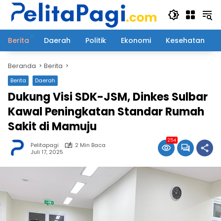
Langsung
ke
konten
Berita
Daerah
Politik
Ekonomi
Kesehatan
Beranda
Berita
Berita
Daerah
Dukung Visi SDK-JSM, Dinkes Sulbar
Kawal Peningkatan Standar Rumah
Sakit di Mamuju
254
Pelitapagi
2 Min Baca
Juli 17, 2025