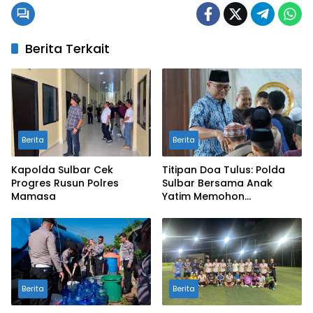
Berita Terkait
Berita
Berita
Kapolda Sulbar Cek
Titipan Doa Tulus: Polda
Progres Rusun Polres
Sulbar Bersama Anak
Mamasa
Yatim Memohon
Keberkahan Keamanan
Negeri
Berita
Berita