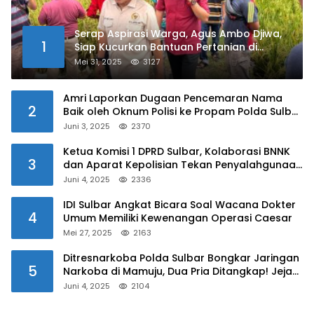
Serap Aspirasi Warga, Agus Ambo Djiwa,
1
Siap Kucurkan Bantuan Pertanian di
Kalukku
Mei 31, 2025
3127
Amri Laporkan Dugaan Pencemaran Nama
2
Baik oleh Oknum Polisi ke Propam Polda Sulbar
Juni 3, 2025
2370
Ketua Komisi 1 DPRD Sulbar, Kolaborasi BNNK
3
dan Aparat Kepolisian Tekan Penyalahgunaan
Narkoba di Kalangan Pelajar
Juni 4, 2025
2336
IDI Sulbar Angkat Bicara Soal Wacana Dokter
4
Umum Memiliki Kewenangan Operasi Caesar
Mei 27, 2025
2163
Ditresnarkoba Polda Sulbar Bongkar Jaringan
5
Narkoba di Mamuju, Dua Pria Ditangkap! Jejak
Bandar Masih Diburu
Juni 4, 2025
2104