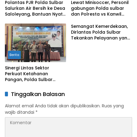
Polantas PJR Polda Sulbar
Lewat Minisoccer, Personil
Salurkan Air Bersih ke Desa
gabungan Polda sulbar
Saloleyang, Bantuan Nyata
dan Polresta vs Kanwil
di Tengah Musim Kemarau
Kemenkeu Sulbar Eratkan
Ikatan Persaudaraan
Semangat Kemerdekaan,
Dirlantas Polda Sulbar
Tekankan Pelayanan yang
Lebih Humanis dan
Menyentuh Hati
Berita
Sinergi Lintas Sektor
Perkuat Ketahanan
Pangan, Polda Sulbar
Dukung Percepatan Cetak
Sawah dan Mitigasi
Tinggalkan Balasan
Kekeringan
Alamat email Anda tidak akan dipublikasikan.
Ruas yang
wajib ditandai
*