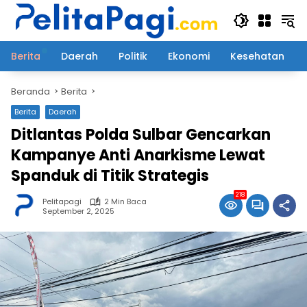
Langsung
ke
konten
Berita
Daerah
Politik
Ekonomi
Kesehatan
Beranda
Berita
Berita
Daerah
Ditlantas Polda Sulbar Gencarkan
Kampanye Anti Anarkisme Lewat
Spanduk di Titik Strategis
218
Pelitapagi
2 Min Baca
September 2, 2025