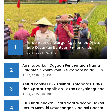
Serap Aspirasi Warga, Agus Ambo Djiwa,
1
Siap Kucurkan Bantuan Pertanian di
Kalukku
Mei 31, 2025
3110
Amri Laporkan Dugaan Pencemaran Nama
2
Baik oleh Oknum Polisi ke Propam Polda Sulbar
Juni 3, 2025
2351
Ketua Komisi 1 DPRD Sulbar, Kolaborasi BNNK
3
dan Aparat Kepolisian Tekan Penyalahgunaan
Narkoba di Kalangan Pelajar
Juni 4, 2025
2318
IDI Sulbar Angkat Bicara Soal Wacana Dokter
4
Umum Memiliki Kewenangan Operasi Caesar