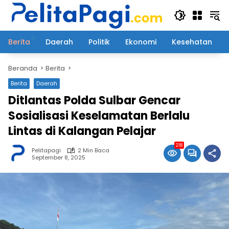
Langsung
ke
konten
Berita
Daerah
Politik
Ekonomi
Kesehatan
Beranda
Berita
Berita
Daerah
Ditlantas Polda Sulbar Gencar
Sosialisasi Keselamatan Berlalu
Lintas di Kalangan Pelajar
218
Pelitapagi
2 Min Baca
September 8, 2025