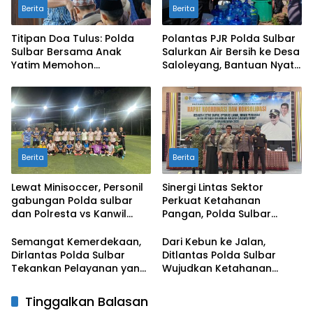
Berita
Berita
Titipan Doa Tulus: Polda
Polantas PJR Polda Sulbar
Sulbar Bersama Anak
Salurkan Air Bersih ke Desa
Yatim Memohon
Saloleyang, Bantuan Nyata
Keberkahan Keamanan
di Tengah Musim Kemarau
Negeri
Berita
Berita
Lewat Minisoccer, Personil
Sinergi Lintas Sektor
gabungan Polda sulbar
Perkuat Ketahanan
dan Polresta vs Kanwil
Pangan, Polda Sulbar
Kemenkeu Sulbar Eratkan
Dukung Percepatan Cetak
Ikatan Persaudaraan
Sawah dan Mitigasi
Semangat Kemerdekaan,
Dari Kebun ke Jalan,
Kekeringan
Dirlantas Polda Sulbar
Ditlantas Polda Sulbar
Tekankan Pelayanan yang
Wujudkan Ketahanan
Lebih Humanis dan
Pangan Lewat Aksi Berbagi
Menyentuh Hati
untuk Masyarakat
Tinggalkan Balasan