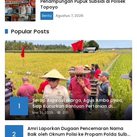
Penampungan Pupuk Subsidi di Polsek
Topoyo
Berita
Agustus 7, 2026
Popular Posts
Serap Aspirasi Warga, Agus Ambo Djiwa,
1
Siap Kucurkan Bantuan Pertanian di
Kalukku
Mei 31, 2025
3111
Amri Laporkan Dugaan Pencemaran Nama
2
Baik oleh Oknum Polisi ke Propam Polda Sulbar