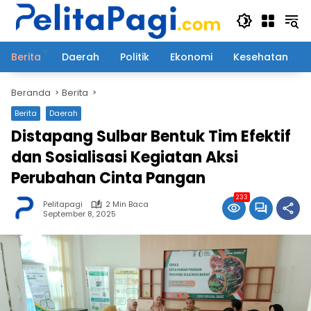
Langsung
ke
konten
Berita
Daerah
Politik
Ekonomi
Kesehatan
Beranda
Berita
Berita
Daerah
Distapang Sulbar Bentuk Tim Efektif
dan Sosialisasi Kegiatan Aksi
Perubahan Cinta Pangan
233
Pelitapagi
2 Min Baca
September 8, 2025