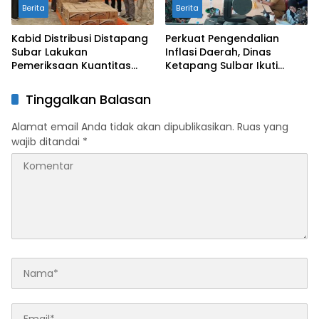
Berita
Berita
Kabid Distribusi Distapang
Perkuat Pengendalian
Subar Lakukan
Inflasi Daerah, Dinas
Pemeriksaan Kuantitas
Ketapang Sulbar Ikuti
dan Kualitas Bantuan
Rakor Bersama
Pangan CPP
Kemendagri
Tinggalkan Balasan
Alamat email Anda tidak akan dipublikasikan.
Ruas yang
wajib ditandai
*