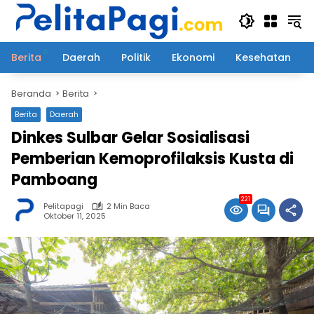
Langsung
ke
konten
Berita
Daerah
Politik
Ekonomi
Kesehatan
Beranda
Berita
Berita
Daerah
Dinkes Sulbar Gelar Sosialisasi
Pemberian Kemoprofilaksis Kusta di
Pamboang
221
Pelitapagi
2 Min Baca
Oktober 11, 2025