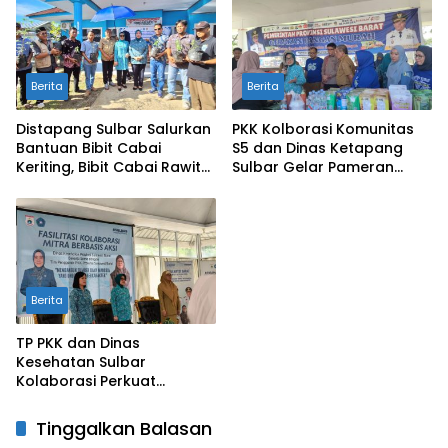
Berita
Berita
Distapang Sulbar Salurkan
PKK Kolborasi Komunitas
Bantuan Bibit Cabai
S5 dan Dinas Ketapang
Keriting, Bibit Cabai Rawit
Sulbar Gelar Pameran
dan Bibit Tomat di 4
UMKM Hypermart dan GPM
Kelurahan Kabupaten
Mamuju
Berita
TP PKK dan Dinas
Kesehatan Sulbar
Kolaborasi Perkuat
Program PASTIPADU di
Mamasa
Tinggalkan Balasan