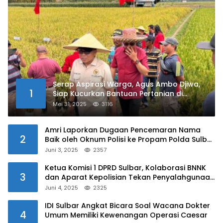
Serap Aspirasi Warga, Agus Ambo Djiwa,
1
Siap Kucurkan Bantuan Pertanian di
Kalukku
Mei 31, 2025
3116
Amri Laporkan Dugaan Pencemaran Nama
2
Baik oleh Oknum Polisi ke Propam Polda Sulbar
Juni 3, 2025
2357
Ketua Komisi 1 DPRD Sulbar, Kolaborasi BNNK
3
dan Aparat Kepolisian Tekan Penyalahgunaan
Narkoba di Kalangan Pelajar
Juni 4, 2025
2325
IDI Sulbar Angkat Bicara Soal Wacana Dokter
4
Umum Memiliki Kewenangan Operasi Caesar