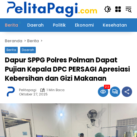
Langsung
ke
konten
Berita
Daerah
Politik
Ekonomi
Kesehatan
Beranda
Berita
Berita
Daerah
Dapur SPPG Polres Polman Dapat
Pujian Kepala DPC PERSAGI Apresiasi
Kebersihan dan Gizi Makanan
213
Pelitapagi
1 Min Baca
Oktober 27, 2025