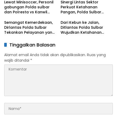
Lewat Minisoccer, Personil
Sinergi Lintas Sektor
gabungan Polda sulbar
Perkuat Ketahanan
dan Polresta vs Kanwil
Pangan, Polda Sulbar
Kemenkeu Sulbar Eratkan
Dukung Percepatan Cetak
Ikatan Persaudaraan
Sawah dan Mitigasi
Semangat Kemerdekaan,
Dari Kebun ke Jalan,
Kekeringan
Dirlantas Polda Sulbar
Ditlantas Polda Sulbar
Tekankan Pelayanan yang
Wujudkan Ketahanan
Lebih Humanis dan
Pangan Lewat Aksi Berbagi
Menyentuh Hati
untuk Masyarakat
Tinggalkan Balasan
Alamat email Anda tidak akan dipublikasikan.
Ruas yang
wajib ditandai
*