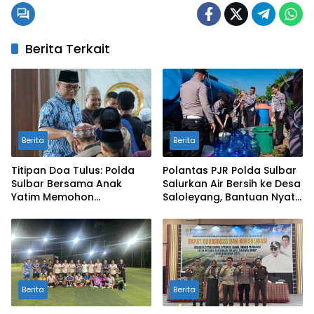
Berita Terkait
Berita
Berita
Titipan Doa Tulus: Polda
Polantas PJR Polda Sulbar
Sulbar Bersama Anak
Salurkan Air Bersih ke Desa
Yatim Memohon
Saloleyang, Bantuan Nyata
Keberkahan Keamanan
di Tengah Musim Kemarau
Negeri
Berita
Berita