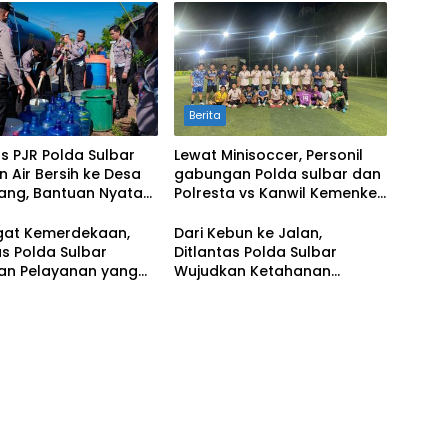
Berita
s PJR Polda Sulbar
Lewat Minisoccer, Personil
n Air Bersih ke Desa
gabungan Polda sulbar dan
yang, Bantuan Nyata
Polresta vs Kanwil Kemenkeu
gah Musim Kemarau
Sulbar Eratkan Ikatan
Persaudaraan
at Kemerdekaan,
Dari Kebun ke Jalan,
as Polda Sulbar
Ditlantas Polda Sulbar
an Pelayanan yang
Wujudkan Ketahanan
Humanis dan
Pangan Lewat Aksi Berbagi
tuh Hati
untuk Masyarakat