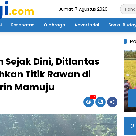
Jumat, 7 Agustus 2026
i
Kesehatan
Olahraga
Advertorial
Sosial Buda
Po
Sejak Dini, Ditlantas
hkan Titik Rawan di
mrin Mamuju
67
2