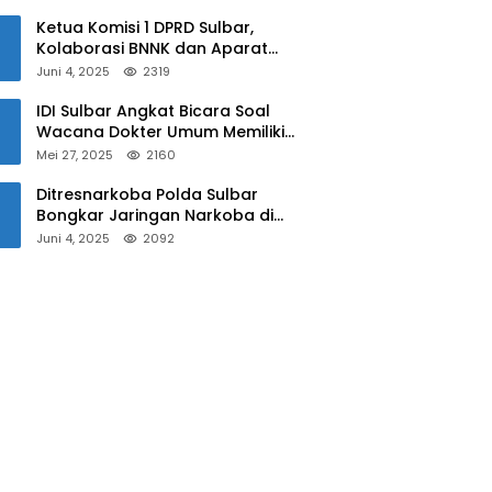
Sulbar
Ketua Komisi 1 DPRD Sulbar,
Kolaborasi BNNK dan Aparat
Kepolisian Tekan Penyalahgunaan
Juni 4, 2025
2319
Narkoba di Kalangan Pelajar
IDI Sulbar Angkat Bicara Soal
Wacana Dokter Umum Memiliki
Kewenangan Operasi Caesar
Mei 27, 2025
2160
Ditresnarkoba Polda Sulbar
Bongkar Jaringan Narkoba di
Mamuju, Dua Pria Ditangkap! Jejak
Juni 4, 2025
2092
Bandar Masih Diburu