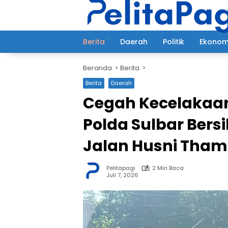
Langsung
ke
konten
Berita
Daerah
Politik
Ekonom
Beranda
Berita
Berita
Daerah
Cegah Kecelakaan 
Polda Sulbar Bersi
Jalan Husni Tha
Pelitapagi
2 Min Baca
Juli 7, 2026