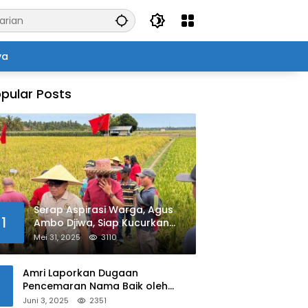
ya
pular Posts
Serap Aspirasi Warga, Agus
1
Ambo Djiwa, Siap Kucurkan
Bantuan Pertanian di Kalukku
Mei 31, 2025
3110
Amri Laporkan Dugaan
Pencemaran Nama Baik oleh
Oknum Polisi ke Propam Polda
Juni 3, 2025
2351