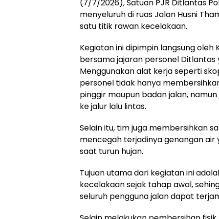
(7/7/2026), Satuan PJR Ditlantas P
menyeluruh di ruas Jalan Husni Tha
satu titik rawan kecelakaan.
Kegiatan ini dipimpin langsung oleh
bersama jajaran personel Ditlantas
Menggunakan alat kerja seperti sko
personel tidak hanya membersihkan
pinggir maupun badan jalan, namun
ke jalur lalu lintas.
Selain itu, tim juga membersihkan s
mencegah terjadinya genangan ai
saat turun hujan.
Tujuan utama dari kegiatan ini adal
kecelakaan sejak tahap awal, sehi
seluruh pengguna jalan dapat terjam
Selain melakukan pembersihan fisik