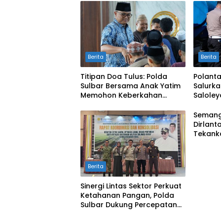
Berita
Berita
Titipan Doa Tulus: Polda
Polanta
Sulbar Bersama Anak Yatim
Salurka
Memohon Keberkahan
Salole
Keamanan Negeri
di Ten
Semang
Dirlant
Tekank
Lebih 
Menyen
Berita
Sinergi Lintas Sektor Perkuat
Ketahanan Pangan, Polda
Sulbar Dukung Percepatan
Cetak Sawah dan Mitigasi