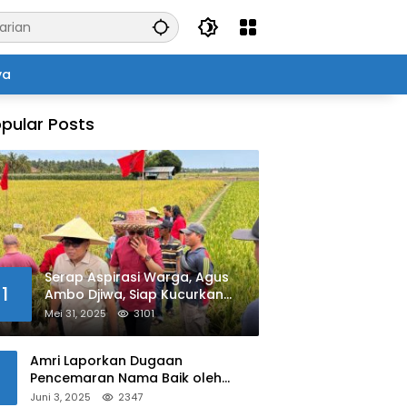
ya
pular Posts
Serap Aspirasi Warga, Agus
1
Ambo Djiwa, Siap Kucurkan
Bantuan Pertanian di Kalukku
Mei 31, 2025
3101
Amri Laporkan Dugaan
Pencemaran Nama Baik oleh
Oknum Polisi ke Propam Polda
Juni 3, 2025
2347