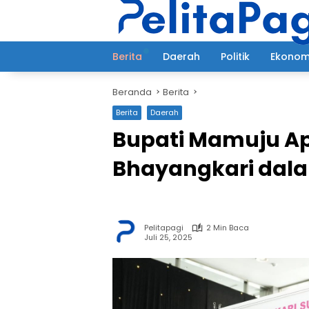
Langsung
ke
konten
Berita
Daerah
Politik
Ekonom
Beranda
Berita
Berita
Daerah
Bupati Mamuju Apr
Bhayangkari dala
Pelitapagi
2 Min Baca
Juli 25, 2025