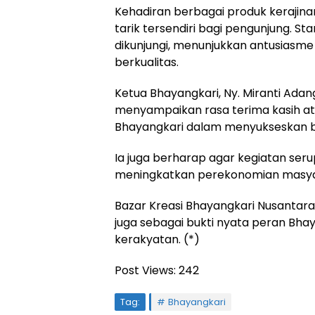
Kehadiran berbagai produk kerajina
tarik tersendiri bagi pengunjung. St
dikunjungi, menunjukkan antusiasm
berkualitas.
Ketua Bhayangkari, Ny. Miranti Adan
menyampaikan rasa terima kasih ata
Bhayangkari dalam menyukseskan ba
Ia juga berharap agar kegiatan ser
meningkatkan perekonomian masyara
Bazar Kreasi Bhayangkari Nusantara
juga sebagai bukti nyata peran B
kerakyatan. (*)
Post Views:
242
Tag:
Bhayangkari