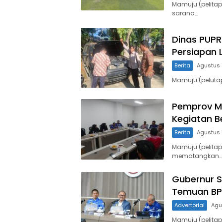
Mamuju (pelita
sarana…
Dinas PUPR 
Persiapan
Berita
Agustus 
Mamuju (peluta
Pemprov Mu
Kegiatan 
Berita
Agustus 
Mamuju (pelitap
mematangkan…
Gubernur S
Temuan BPK
Advertorial
Agu
Mamuju (pelitap