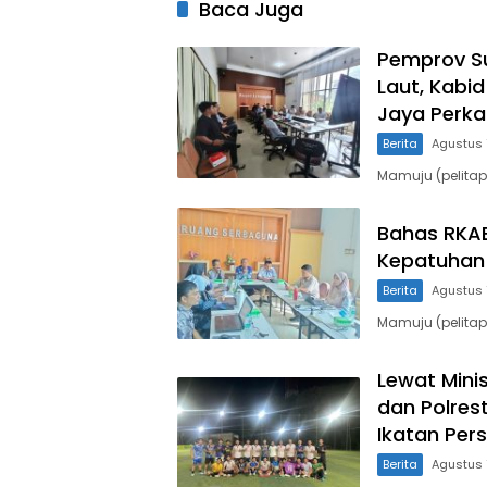
Baca Juga
Pemprov Su
Laut, Kabi
Jaya Perk
Berita
Agustus 
Mamuju (pelitap
Bahas RKAB
Kepatuhan 
Berita
Agustus 
Mamuju (pelita
Lewat Mini
dan Polres
Ikatan Per
Berita
Agustus 