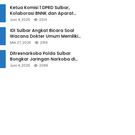
Sulbar
Ketua Komisi 1 DPRD Sulbar,
Kolaborasi BNNK dan Aparat
Kepolisian Tekan Penyalahgunaan
Juni 4, 2025
2314
Narkoba di Kalangan Pelajar
IDI Sulbar Angkat Bicara Soal
Wacana Dokter Umum Memiliki
Kewenangan Operasi Caesar
Mei 27, 2025
2159
Ditresnarkoba Polda Sulbar
Bongkar Jaringan Narkoba di
Mamuju, Dua Pria Ditangkap! Jejak
Juni 4, 2025
2086
Bandar Masih Diburu