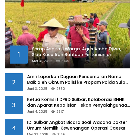
Serap Aspirasi Warga, Agus Ambo Djiwa,
1
Siap Kucurkan Bantuan Pertanian di
Kalukku
Mei 31, 2025
3109
Amri Laporkan Dugaan Pencemaran Nama
2
Baik oleh Oknum Polisi ke Propam Polda Sulbar
Juni 3, 2025
2350
Ketua Komisi 1 DPRD Sulbar, Kolaborasi BNNK
3
dan Aparat Kepolisian Tekan Penyalahgunaan
Narkoba di Kalangan Pelajar
Juni 4, 2025
2317
IDI Sulbar Angkat Bicara Soal Wacana Dokter
4
Umum Memiliki Kewenangan Operasi Caesar
Mei 27, 2025
2159