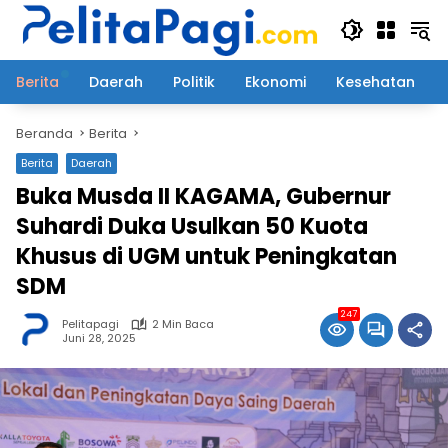
Langsung
ke
konten
Berita
Daerah
Politik
Ekonomi
Kesehatan
Beranda
Berita
Berita
Daerah
Buka Musda II KAGAMA, Gubernur
Suhardi Duka Usulkan 50 Kuota
Khusus di UGM untuk Peningkatan
SDM
247
Pelitapagi
2 Min Baca
Juni 28, 2025