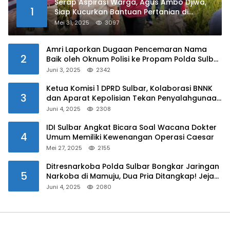
Serap Aspirasi Warga, Agus Ambo Djiwa,
1
Siap Kucurkan Bantuan Pertanian di
Kalukku
Mei 31, 2025
3097
Amri Laporkan Dugaan Pencemaran Nama
2
Baik oleh Oknum Polisi ke Propam Polda Sulbar
Juni 3, 2025
2342
Ketua Komisi 1 DPRD Sulbar, Kolaborasi BNNK
3
dan Aparat Kepolisian Tekan Penyalahgunaan
Narkoba di Kalangan Pelajar
Juni 4, 2025
2308
IDI Sulbar Angkat Bicara Soal Wacana Dokter
4
Umum Memiliki Kewenangan Operasi Caesar
Mei 27, 2025
2155
Ditresnarkoba Polda Sulbar Bongkar Jaringan
5
Narkoba di Mamuju, Dua Pria Ditangkap! Jejak
Bandar Masih Diburu
Juni 4, 2025
2080