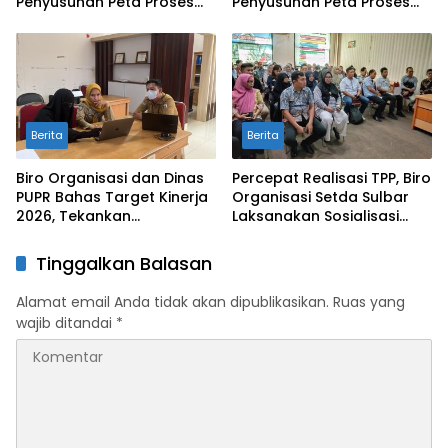
Penyusunan Peta Proses
Penyusunan Peta Proses
Bisnis dan SOP di DKP
Bisnis dan SOP di DKP
Berita
Berita
Biro Organisasi dan Dinas
Percepat Realisasi TPP, Biro
PUPR Bahas Target Kinerja
Organisasi Setda Sulbar
2026, Tekankan
Laksanakan Sosialisasi
Akuntabilitas dan Capaian
Pengisian Instrumen
Maksimal
Pembayaran
Tinggalkan Balasan
Alamat email Anda tidak akan dipublikasikan.
Ruas yang
wajib ditandai
*