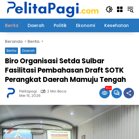
Langsung
ke
konten
Berita
Daerah
Politik
Ekonomi
Kesehatan
Beranda
Berita
Berita
Daerah
Biro Organisasi Setda Sulbar
Fasilitasi Pembahasan Draft SOTK
Perangkat Daerah Mamuju Tengah
104
Pelitapagi
2 Min Baca
Mei 15, 2026