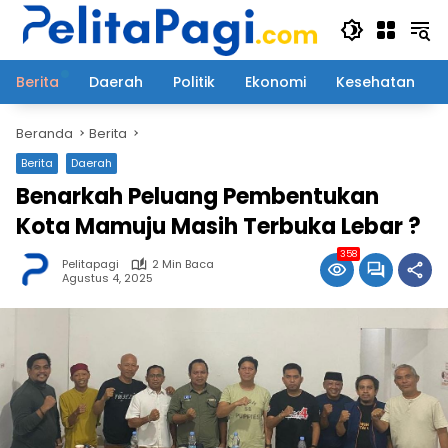
Langsung
ke
konten
Berita
Daerah
Politik
Ekonomi
Kesehatan
Beranda
Berita
Berita
Daerah
Benarkah Peluang Pembentukan
Kota Mamuju Masih Terbuka Lebar ?
358
Pelitapagi
2 Min Baca
Agustus 4, 2025