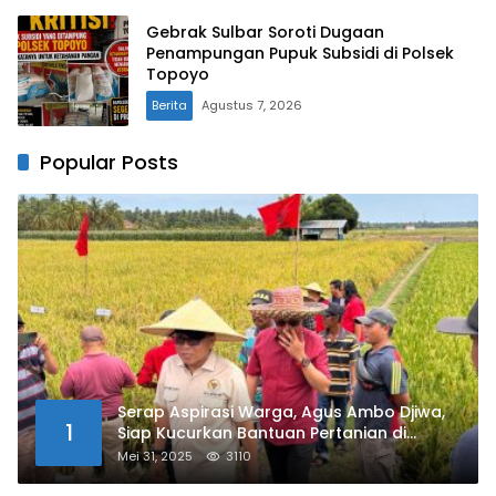
Gebrak Sulbar Soroti Dugaan
Penampungan Pupuk Subsidi di Polsek
Topoyo
Berita
Agustus 7, 2026
Popular Posts
Serap Aspirasi Warga, Agus Ambo Djiwa,
1
Siap Kucurkan Bantuan Pertanian di
Kalukku
Mei 31, 2025
3110