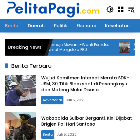
Langsung
ke
konten
Berita
Daerah
Politik
Ekonomi
Kesehatan
Bupati Mamuju Mewanti-Wanti Pemdes
Sinergi 
Breaking News
Agar Cermat Mengelola PBJ
Pangan, 
Percepat
Kekering
Berita Terbaru
Wujud Komitmen Internet Merata SDK-
JSM, 30 Titik Blankspot di Pasangkayu
dan Mateng Mulai Disasa
Advertorial
Juli 5, 2025
Wakapolda Sulbar Berganti, Kini Dijabat
Brigjen Pol Hari Santoso
Berita
Juli 5, 2025