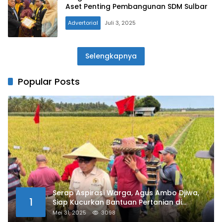
Aset Penting Pembangunan SDM Sulbar
Advertorial
Juli 3, 2025
Selengkapnya
Popular Posts
Serap Aspirasi Warga, Agus Ambo Djiwa,
1
Siap Kucurkan Bantuan Pertanian di
Kalukku
Mei 31, 2025
3098