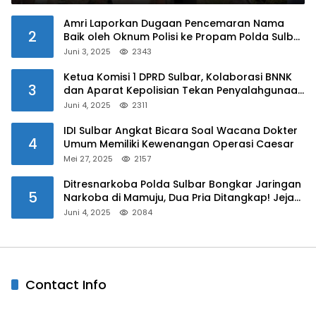
Amri Laporkan Dugaan Pencemaran Nama
2
Baik oleh Oknum Polisi ke Propam Polda Sulbar
Juni 3, 2025
2343
Ketua Komisi 1 DPRD Sulbar, Kolaborasi BNNK
3
dan Aparat Kepolisian Tekan Penyalahgunaan
Narkoba di Kalangan Pelajar
Juni 4, 2025
2311
IDI Sulbar Angkat Bicara Soal Wacana Dokter
4
Umum Memiliki Kewenangan Operasi Caesar
Mei 27, 2025
2157
Ditresnarkoba Polda Sulbar Bongkar Jaringan
5
Narkoba di Mamuju, Dua Pria Ditangkap! Jejak
Bandar Masih Diburu
Juni 4, 2025
2084
Contact Info